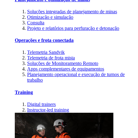
Soluções integradas de planejamento de minas
Otimização e simulação
Consulta
Projeto e relatórios para perfuração e detonação
Operações e frota conectada
Telemetria Sandvik
Telemetria de frota mista
Soluções de Monitoramento Remoto
Apps complementares de equipamentos
Planejamento operacional e execução de turnos de
trabalho
Training
Digital trainers
Instructor-led training