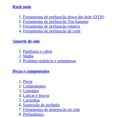
Rock tools
Ferramentas de perfuração down-the-hole (DTH)
Ferramentas de perfuração Top hammer
Ferramentas de perfuração rotativa
Ferramentas de perfuração de corte
Suporte de solo
Parafusos e cabos
Malha
Produtos químicos e argamassas
Peças e componentes
Peças
Componentes
Upgrades
Lanças e braços
Caçambas
Supressão de incêndio
Ferramentas de penetração no solo
Perfuratrizes