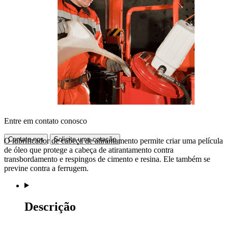
Entre em contato conosco
Contate-nos
Solicite uma cotação
O lubrificador de cabeça de atirantamento permite criar uma película
de óleo que protege a cabeça de atirantamento contra
transbordamento e respingos de cimento e resina. Ele também se
previne contra a ferrugem.
Descrição