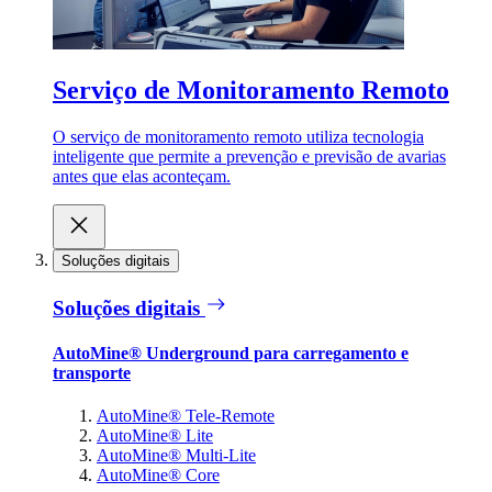
Serviço de Monitoramento Remoto
O serviço de monitoramento remoto utiliza tecnologia
inteligente que permite a prevenção e previsão de avarias
antes que elas aconteçam.
Soluções digitais
Soluções digitais
AutoMine® Underground para carregamento e
transporte
AutoMine® Tele-Remote
AutoMine® Lite
AutoMine® Multi-Lite
AutoMine® Core