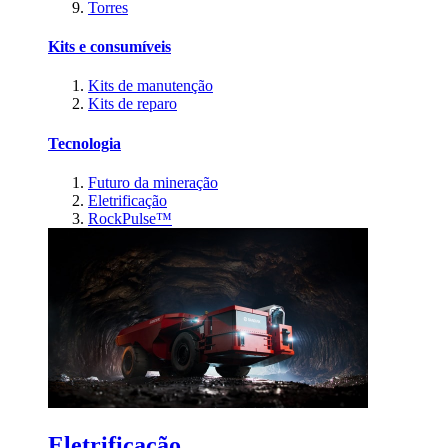
Torres
Kits e consumíveis
Kits de manutenção
Kits de reparo
Tecnologia
Futuro da mineração
Eletrificação
RockPulse™
Eletrificação