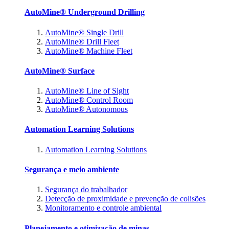
AutoMine® Underground Drilling
AutoMine® Single Drill
AutoMine® Drill Fleet
AutoMine® Machine Fleet
AutoMine® Surface
AutoMine® Line of Sight
AutoMine® Control Room
AutoMine® Autonomous
Automation Learning Solutions
Automation Learning Solutions
Segurança e meio ambiente
Segurança do trabalhador
Detecção de proximidade e prevenção de colisões
Monitoramento e controle ambiental
Planejamento e otimização de minas