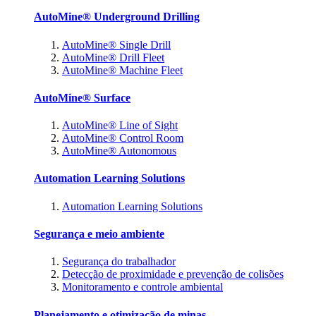
AutoMine® Underground Drilling
AutoMine® Single Drill
AutoMine® Drill Fleet
AutoMine® Machine Fleet
AutoMine® Surface
AutoMine® Line of Sight
AutoMine® Control Room
AutoMine® Autonomous
Automation Learning Solutions
Automation Learning Solutions
Segurança e meio ambiente
Segurança do trabalhador
Detecção de proximidade e prevenção de colisões
Monitoramento e controle ambiental
Planejamento e otimização de minas