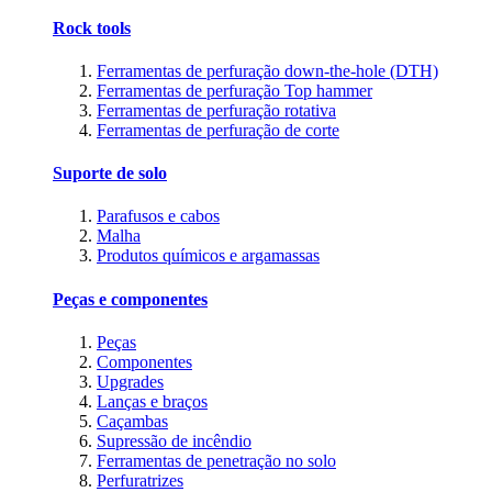
Rock tools
Ferramentas de perfuração down-the-hole (DTH)
Ferramentas de perfuração Top hammer
Ferramentas de perfuração rotativa
Ferramentas de perfuração de corte
Suporte de solo
Parafusos e cabos
Malha
Produtos químicos e argamassas
Peças e componentes
Peças
Componentes
Upgrades
Lanças e braços
Caçambas
Supressão de incêndio
Ferramentas de penetração no solo
Perfuratrizes