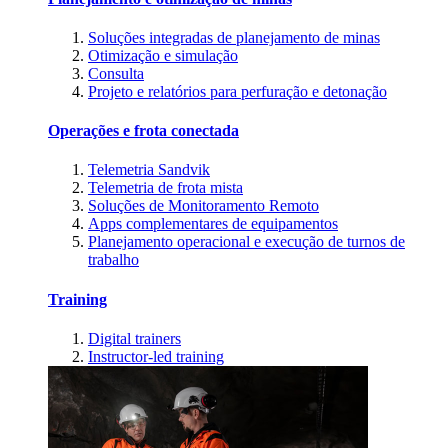
Soluções integradas de planejamento de minas
Otimização e simulação
Consulta
Projeto e relatórios para perfuração e detonação
Operações e frota conectada
Telemetria Sandvik
Telemetria de frota mista
Soluções de Monitoramento Remoto
Apps complementares de equipamentos
Planejamento operacional e execução de turnos de
trabalho
Training
Digital trainers
Instructor-led training