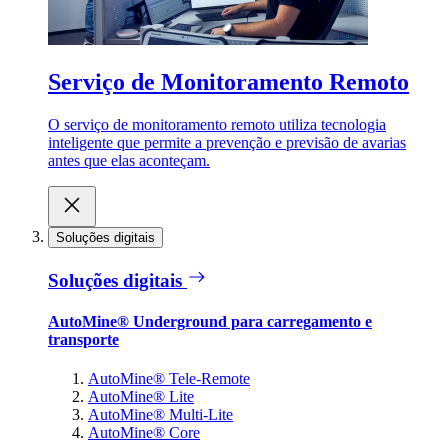
Serviço de Monitoramento Remoto
O serviço de monitoramento remoto utiliza tecnologia
inteligente que permite a prevenção e previsão de avarias
antes que elas aconteçam.
Soluções digitais
Soluções digitais
AutoMine® Underground para carregamento e
transporte
AutoMine® Tele-Remote
AutoMine® Lite
AutoMine® Multi-Lite
AutoMine® Core