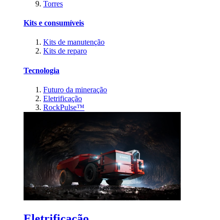
Torres
Kits e consumíveis
Kits de manutenção
Kits de reparo
Tecnologia
Futuro da mineração
Eletrificação
RockPulse™
Eletrificação