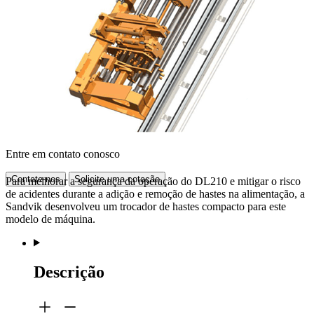
Entre em contato conosco
Contate-nos
Solicite uma cotação
Para melhorar a segurança da operação do DL210 e mitigar o risco
de acidentes durante a adição e remoção de hastes na alimentação, a
Sandvik desenvolveu um trocador de hastes compacto para este
modelo de máquina.
Descrição