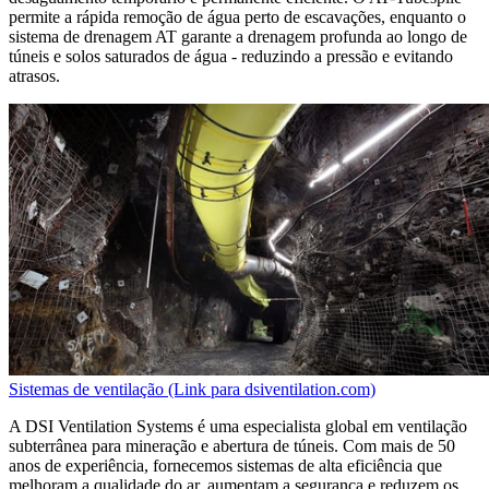
permite a rápida remoção de água perto de escavações, enquanto o
sistema de drenagem AT garante a drenagem profunda ao longo de
túneis e solos saturados de água - reduzindo a pressão e evitando
atrasos.
Sistemas de ventilação (Link para dsiventilation.com)
A DSI Ventilation Systems é uma especialista global em ventilação
subterrânea para mineração e abertura de túneis. Com mais de 50
anos de experiência, fornecemos sistemas de alta eficiência que
melhoram a qualidade do ar, aumentam a segurança e reduzem os