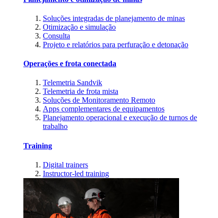
Soluções integradas de planejamento de minas
Otimização e simulação
Consulta
Projeto e relatórios para perfuração e detonação
Operações e frota conectada
Telemetria Sandvik
Telemetria de frota mista
Soluções de Monitoramento Remoto
Apps complementares de equipamentos
Planejamento operacional e execução de turnos de
trabalho
Training
Digital trainers
Instructor-led training