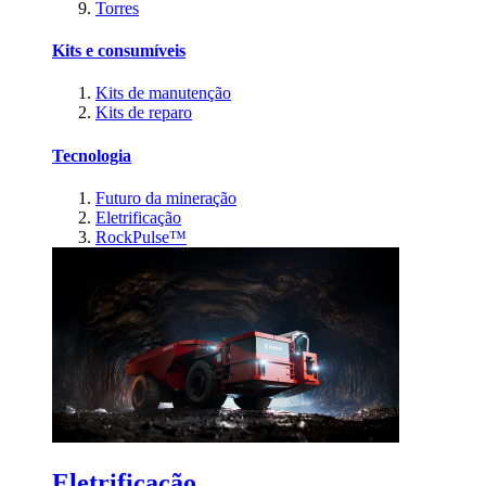
Torres
Kits e consumíveis
Kits de manutenção
Kits de reparo
Tecnologia
Futuro da mineração
Eletrificação
RockPulse™
Eletrificação