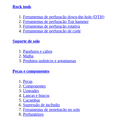
Rock tools
Ferramentas de perfuração down-the-hole (DTH)
Ferramentas de perfuração Top hammer
Ferramentas de perfuração rotativa
Ferramentas de perfuração de corte
Suporte de solo
Parafusos e cabos
Malha
Produtos químicos e argamassas
Peças e componentes
Peças
Componentes
Upgrades
Lanças e braços
Caçambas
Supressão de incêndio
Ferramentas de penetração no solo
Perfuratrizes