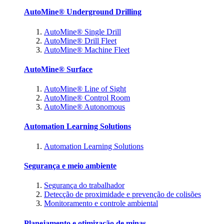
AutoMine® Underground Drilling
AutoMine® Single Drill
AutoMine® Drill Fleet
AutoMine® Machine Fleet
AutoMine® Surface
AutoMine® Line of Sight
AutoMine® Control Room
AutoMine® Autonomous
Automation Learning Solutions
Automation Learning Solutions
Segurança e meio ambiente
Segurança do trabalhador
Detecção de proximidade e prevenção de colisões
Monitoramento e controle ambiental
Planejamento e otimização de minas