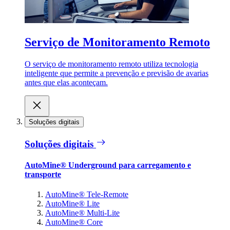
Serviço de Monitoramento Remoto
O serviço de monitoramento remoto utiliza tecnologia
inteligente que permite a prevenção e previsão de avarias
antes que elas aconteçam.
Soluções digitais
Soluções digitais
AutoMine® Underground para carregamento e
transporte
AutoMine® Tele-Remote
AutoMine® Lite
AutoMine® Multi-Lite
AutoMine® Core