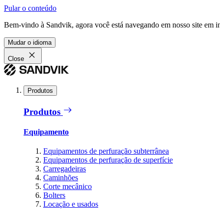
Pular o conteúdo
Bem-vindo à Sandvik, agora você está navegando em nosso site em in
Mudar o idioma
Close
Produtos
Produtos
Equipamento
Equipamentos de perfuração subterrânea
Equipamentos de perfuração de superfície
Carregadeiras
Caminhões
Corte mecânico
Bolters
Locação e usados