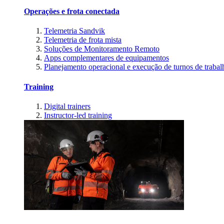
Operações e frota conectada
Telemetria Sandvik
Telemetria de frota mista
Soluções de Monitoramento Remoto
Apps complementares de equipamentos
Planejamento operacional e execução de turnos de trabal
Training
Digital trainers
Instructor-led training