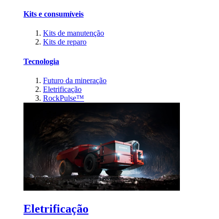
Kits e consumíveis
Kits de manutenção
Kits de reparo
Tecnologia
Futuro da mineração
Eletrificação
RockPulse™
Eletrificação