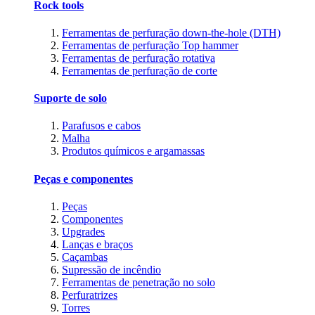
Rock tools
Ferramentas de perfuração down-the-hole (DTH)
Ferramentas de perfuração Top hammer
Ferramentas de perfuração rotativa
Ferramentas de perfuração de corte
Suporte de solo
Parafusos e cabos
Malha
Produtos químicos e argamassas
Peças e componentes
Peças
Componentes
Upgrades
Lanças e braços
Caçambas
Supressão de incêndio
Ferramentas de penetração no solo
Perfuratrizes
Torres