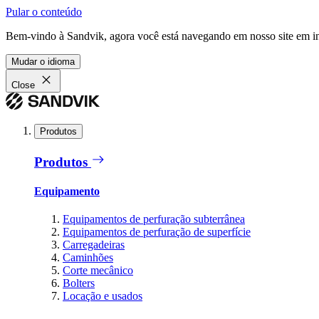
Pular o conteúdo
Bem-vindo à Sandvik, agora você está navegando em nosso site em in
Mudar o idioma
Close
Produtos
Produtos
Equipamento
Equipamentos de perfuração subterrânea
Equipamentos de perfuração de superfície
Carregadeiras
Caminhões
Corte mecânico
Bolters
Locação e usados