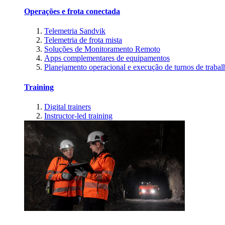
Operações e frota conectada
Telemetria Sandvik
Telemetria de frota mista
Soluções de Monitoramento Remoto
Apps complementares de equipamentos
Planejamento operacional e execução de turnos de trabal
Training
Digital trainers
Instructor-led training