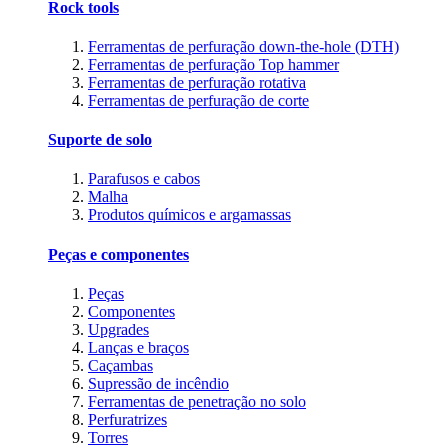
Rock tools
Ferramentas de perfuração down-the-hole (DTH)
Ferramentas de perfuração Top hammer
Ferramentas de perfuração rotativa
Ferramentas de perfuração de corte
Suporte de solo
Parafusos e cabos
Malha
Produtos químicos e argamassas
Peças e componentes
Peças
Componentes
Upgrades
Lanças e braços
Caçambas
Supressão de incêndio
Ferramentas de penetração no solo
Perfuratrizes
Torres