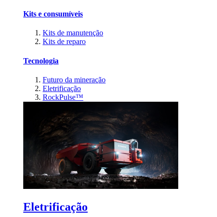
Kits e consumíveis
Kits de manutenção
Kits de reparo
Tecnologia
Futuro da mineração
Eletrificação
RockPulse™
Eletrificação