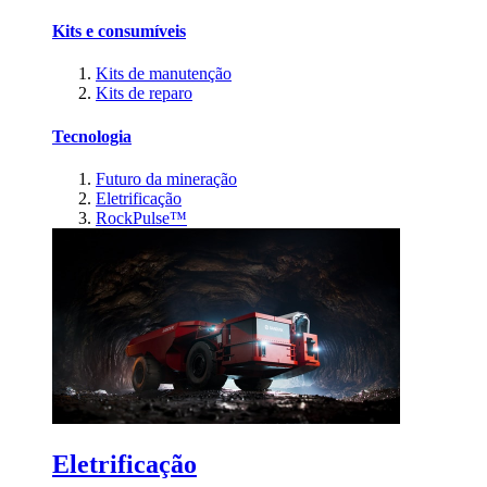
Kits e consumíveis
Kits de manutenção
Kits de reparo
Tecnologia
Futuro da mineração
Eletrificação
RockPulse™
Eletrificação