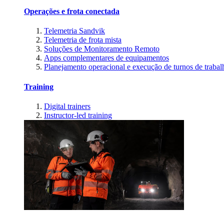
Operações e frota conectada
Telemetria Sandvik
Telemetria de frota mista
Soluções de Monitoramento Remoto
Apps complementares de equipamentos
Planejamento operacional e execução de turnos de trabal
Training
Digital trainers
Instructor-led training