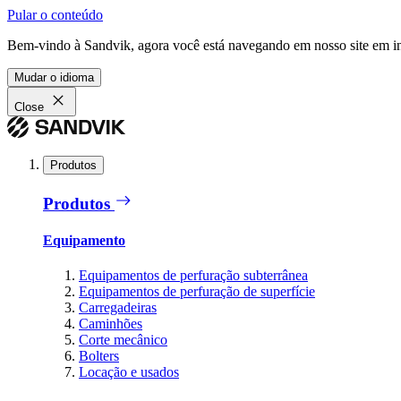
Pular o conteúdo
Bem-vindo à Sandvik, agora você está navegando em nosso site em in
Mudar o idioma
Close
Produtos
Produtos
Equipamento
Equipamentos de perfuração subterrânea
Equipamentos de perfuração de superfície
Carregadeiras
Caminhões
Corte mecânico
Bolters
Locação e usados