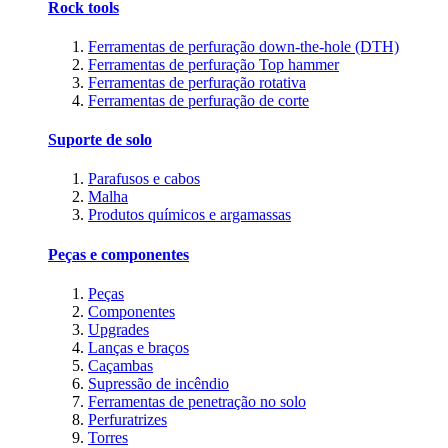
Rock tools
Ferramentas de perfuração down-the-hole (DTH)
Ferramentas de perfuração Top hammer
Ferramentas de perfuração rotativa
Ferramentas de perfuração de corte
Suporte de solo
Parafusos e cabos
Malha
Produtos químicos e argamassas
Peças e componentes
Peças
Componentes
Upgrades
Lanças e braços
Caçambas
Supressão de incêndio
Ferramentas de penetração no solo
Perfuratrizes
Torres