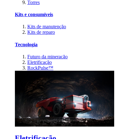
Torres
Kits e consumíveis
Kits de manutenção
Kits de reparo
Tecnologia
Futuro da mineração
Eletrificação
RockPulse™
Eletrificação