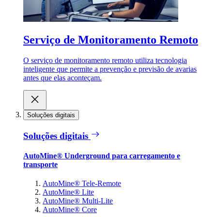
Serviço de Monitoramento Remoto
O serviço de monitoramento remoto utiliza tecnologia
inteligente que permite a prevenção e previsão de avarias
antes que elas aconteçam.
Soluções digitais
Soluções digitais
AutoMine® Underground para carregamento e
transporte
AutoMine® Tele-Remote
AutoMine® Lite
AutoMine® Multi-Lite
AutoMine® Core