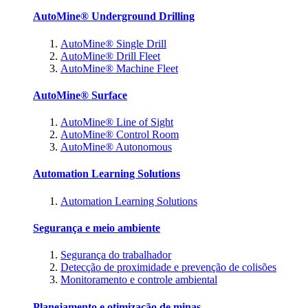
AutoMine® Underground Drilling
AutoMine® Single Drill
AutoMine® Drill Fleet
AutoMine® Machine Fleet
AutoMine® Surface
AutoMine® Line of Sight
AutoMine® Control Room
AutoMine® Autonomous
Automation Learning Solutions
Automation Learning Solutions
Segurança e meio ambiente
Segurança do trabalhador
Detecção de proximidade e prevenção de colisões
Monitoramento e controle ambiental
Planejamento e otimização de minas