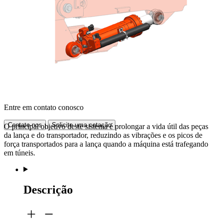
Entre em contato conosco
Contate-nos
Solicite uma cotação
O principal objetivo deste sistema é prolongar a vida útil das peças
da lança e do transportador, reduzindo as vibrações e os picos de
força transportados para a lança quando a máquina está trafegando
em túneis.
Descrição