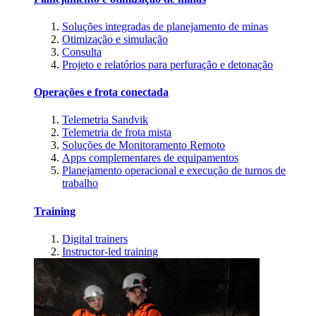
Soluções integradas de planejamento de minas
Otimização e simulação
Consulta
Projeto e relatórios para perfuração e detonação
Operações e frota conectada
Telemetria Sandvik
Telemetria de frota mista
Soluções de Monitoramento Remoto
Apps complementares de equipamentos
Planejamento operacional e execução de turnos de
trabalho
Training
Digital trainers
Instructor-led training