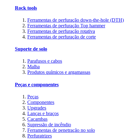
Rock tools
Ferramentas de perfuração down-the-hole (DTH)
Ferramentas de perfuração Top hammer
Ferramentas de perfuração rotativa
Ferramentas de perfuração de corte
Suporte de solo
Parafusos e cabos
Malha
Produtos químicos e argamassas
Peças e componentes
Peças
Componentes
Upgrades
Lanças e braços
Caçambas
Supressão de incêndio
Ferramentas de penetração no solo
Perfuratrizes