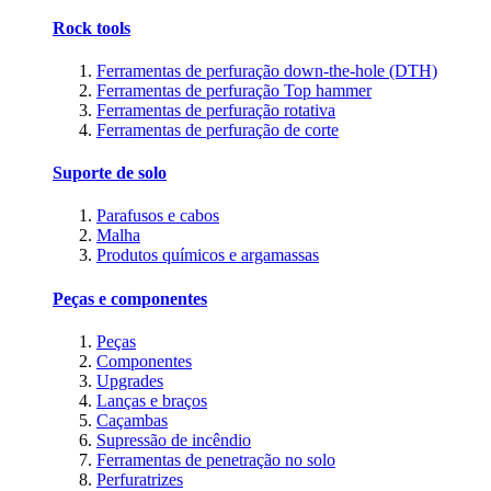
Rock tools
Ferramentas de perfuração down-the-hole (DTH)
Ferramentas de perfuração Top hammer
Ferramentas de perfuração rotativa
Ferramentas de perfuração de corte
Suporte de solo
Parafusos e cabos
Malha
Produtos químicos e argamassas
Peças e componentes
Peças
Componentes
Upgrades
Lanças e braços
Caçambas
Supressão de incêndio
Ferramentas de penetração no solo
Perfuratrizes