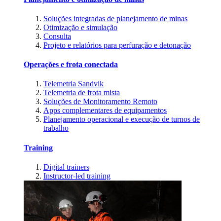
Soluções integradas de planejamento de minas
Otimização e simulação
Consulta
Projeto e relatórios para perfuração e detonação
Operações e frota conectada
Telemetria Sandvik
Telemetria de frota mista
Soluções de Monitoramento Remoto
Apps complementares de equipamentos
Planejamento operacional e execução de turnos de
trabalho
Training
Digital trainers
Instructor-led training