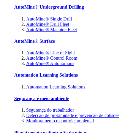
AutoMine® Underground Drilling
AutoMine® Single Drill
AutoMine® Drill Fleet
AutoMine® Machine Fleet
AutoMine® Surface
AutoMine® Line of Sight
AutoMine® Control Room
AutoMine® Autonomous
Automation Learning Solutions
Automation Learning Solutions
Segurança e meio ambiente
Segurança do trabalhador
Detecção de proximidade e prevenção de colisões
Monitoramento e controle ambiental
Planejamento e otimização de minas