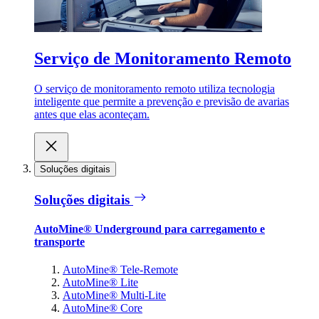
Serviço de Monitoramento Remoto
O serviço de monitoramento remoto utiliza tecnologia
inteligente que permite a prevenção e previsão de avarias
antes que elas aconteçam.
Soluções digitais
Soluções digitais
AutoMine® Underground para carregamento e
transporte
AutoMine® Tele-Remote
AutoMine® Lite
AutoMine® Multi-Lite
AutoMine® Core