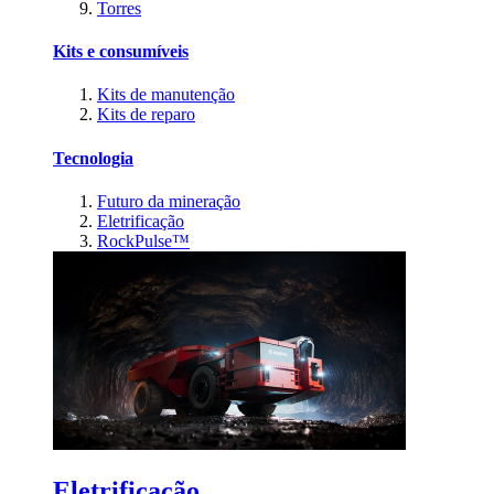
Torres
Kits e consumíveis
Kits de manutenção
Kits de reparo
Tecnologia
Futuro da mineração
Eletrificação
RockPulse™
Eletrificação