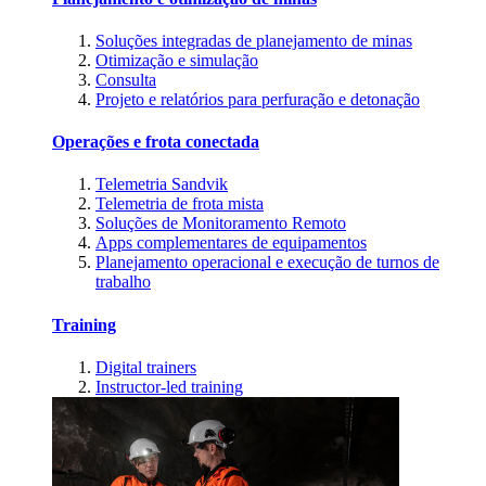
Soluções integradas de planejamento de minas
Otimização e simulação
Consulta
Projeto e relatórios para perfuração e detonação
Operações e frota conectada
Telemetria Sandvik
Telemetria de frota mista
Soluções de Monitoramento Remoto
Apps complementares de equipamentos
Planejamento operacional e execução de turnos de
trabalho
Training
Digital trainers
Instructor-led training