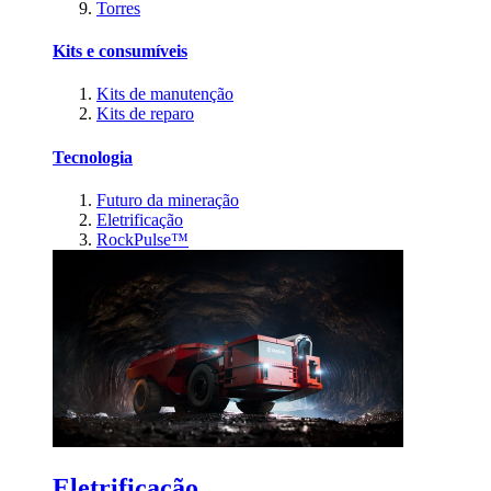
Torres
Kits e consumíveis
Kits de manutenção
Kits de reparo
Tecnologia
Futuro da mineração
Eletrificação
RockPulse™
Eletrificação