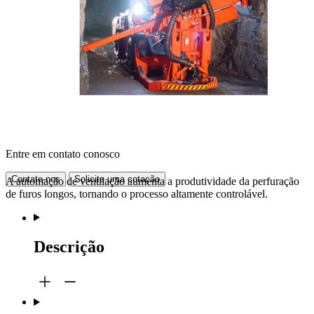
Entre em contato conosco
Contate-nos
Solicite uma cotação
A automação de ventilação aumenta a produtividade da perfuração
de furos longos, tornando o processo altamente controlável.
Descrição