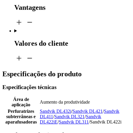
Vantagens
Valores do cliente
Especificações do produto
Especificações técnicas
Área de
Aumento da produtividade
aplicação
Perfuratrizes
Sandvik DL432i
/
Sandvik DL421
/
Sandvik
subterrâneas e
DL411
/
Sandvik DL321
/
Sandvik
aparafusadoras
DL422iE
/
Sandvik DL311
/Sandvik DL422i