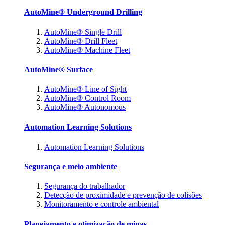
AutoMine® Underground Drilling
AutoMine® Single Drill
AutoMine® Drill Fleet
AutoMine® Machine Fleet
AutoMine® Surface
AutoMine® Line of Sight
AutoMine® Control Room
AutoMine® Autonomous
Automation Learning Solutions
Automation Learning Solutions
Segurança e meio ambiente
Segurança do trabalhador
Detecção de proximidade e prevenção de colisões
Monitoramento e controle ambiental
Planejamento e otimização de minas