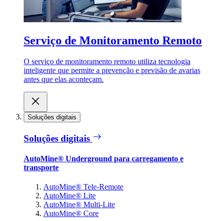
Serviço de Monitoramento Remoto
O serviço de monitoramento remoto utiliza tecnologia
inteligente que permite a prevenção e previsão de avarias
antes que elas aconteçam.
Soluções digitais
Soluções digitais
AutoMine® Underground para carregamento e
transporte
AutoMine® Tele-Remote
AutoMine® Lite
AutoMine® Multi-Lite
AutoMine® Core