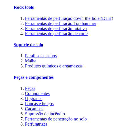
Rock tools
Ferramentas de perfuração down-the-hole (DTH)
Ferramentas de perfuração Top hammer
Ferramentas de perfuração rotativa
Ferramentas de perfuração de corte
Suporte de solo
Parafusos e cabos
Malha
Produtos químicos e argamassas
Peças e componentes
Peças
Componentes
Upgrades
Lanças e braços
Caçambas
Supressão de incêndio
Ferramentas de penetração no solo
Perfuratrizes