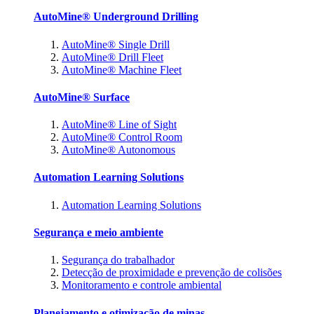
AutoMine® Underground Drilling
AutoMine® Single Drill
AutoMine® Drill Fleet
AutoMine® Machine Fleet
AutoMine® Surface
AutoMine® Line of Sight
AutoMine® Control Room
AutoMine® Autonomous
Automation Learning Solutions
Automation Learning Solutions
Segurança e meio ambiente
Segurança do trabalhador
Detecção de proximidade e prevenção de colisões
Monitoramento e controle ambiental
Planejamento e otimização de minas