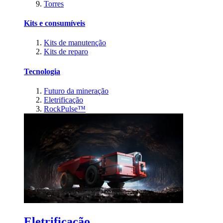
Torres
Kits e consumíveis
Kits de manutenção
Kits de reparo
Tecnologia
Futuro da mineração
Eletrificação
RockPulse™
Eletrificação