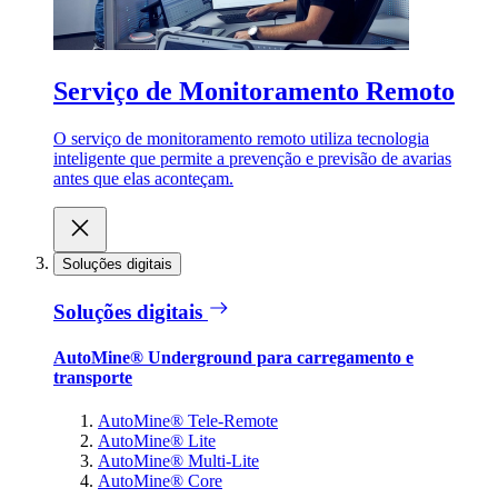
Serviço de Monitoramento Remoto
O serviço de monitoramento remoto utiliza tecnologia
inteligente que permite a prevenção e previsão de avarias
antes que elas aconteçam.
Soluções digitais
Soluções digitais
AutoMine® Underground para carregamento e
transporte
AutoMine® Tele-Remote
AutoMine® Lite
AutoMine® Multi-Lite
AutoMine® Core