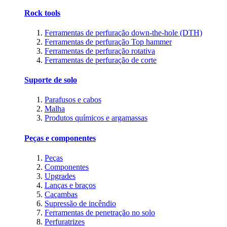
Rock tools
Ferramentas de perfuração down-the-hole (DTH)
Ferramentas de perfuração Top hammer
Ferramentas de perfuração rotativa
Ferramentas de perfuração de corte
Suporte de solo
Parafusos e cabos
Malha
Produtos químicos e argamassas
Peças e componentes
Peças
Componentes
Upgrades
Lanças e braços
Caçambas
Supressão de incêndio
Ferramentas de penetração no solo
Perfuratrizes