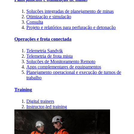
Soluções integradas de planejamento de minas
Otimização e simulação
Consulta
Projeto e relatórios para perfuração e detonação
Operações e frota conectada
Telemetria Sandvik
Telemetria de frota mista
Soluções de Monitoramento Remoto
Apps complementares de equipamentos
Planejamento operacional e execução de turnos de
trabalho
Training
Digital trainers
Instructor-led training