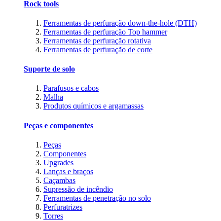
Rock tools
Ferramentas de perfuração down-the-hole (DTH)
Ferramentas de perfuração Top hammer
Ferramentas de perfuração rotativa
Ferramentas de perfuração de corte
Suporte de solo
Parafusos e cabos
Malha
Produtos químicos e argamassas
Peças e componentes
Peças
Componentes
Upgrades
Lanças e braços
Caçambas
Supressão de incêndio
Ferramentas de penetração no solo
Perfuratrizes
Torres