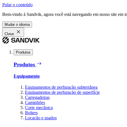
Pular o conteúdo
Bem-vindo à Sandvik, agora você está navegando em nosso site em in
Mudar o idioma
Close
Produtos
Produtos
Equipamento
Equipamentos de perfuração subterrânea
Equipamentos de perfuração de superfície
Carregadeiras
Caminhões
Corte mecânico
Bolters
Locação e usados