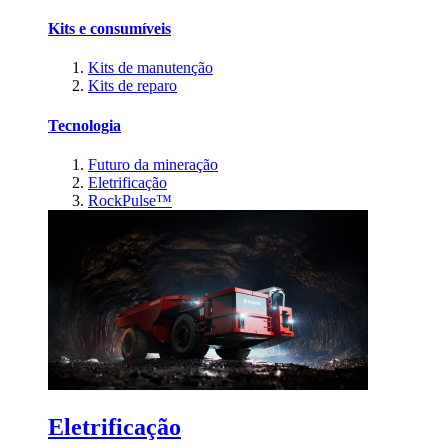
Kits e consumíveis
Kits de manutenção
Kits de reparo
Tecnologia
Futuro da mineração
Eletrificação
RockPulse™
Eletrificação