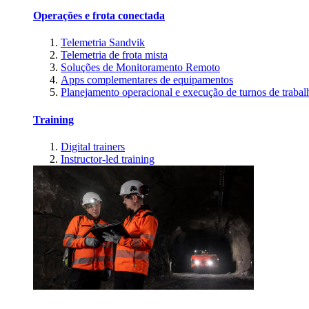
Operações e frota conectada
Telemetria Sandvik
Telemetria de frota mista
Soluções de Monitoramento Remoto
Apps complementares de equipamentos
Planejamento operacional e execução de turnos de trabal
Training
Digital trainers
Instructor-led training