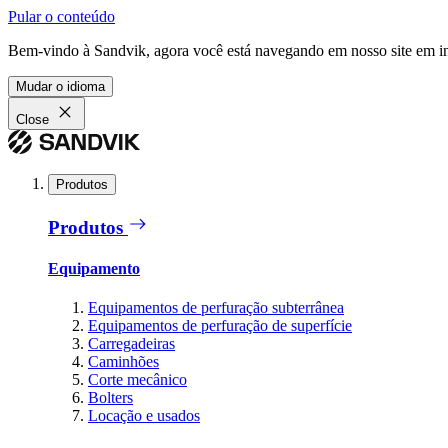
Pular o conteúdo
Bem-vindo à Sandvik, agora você está navegando em nosso site em in
Mudar o idioma
Close
Produtos
Produtos
Equipamento
Equipamentos de perfuração subterrânea
Equipamentos de perfuração de superfície
Carregadeiras
Caminhões
Corte mecânico
Bolters
Locação e usados