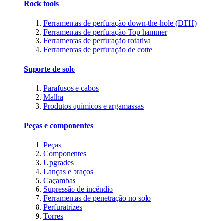
Rock tools
Ferramentas de perfuração down-the-hole (DTH)
Ferramentas de perfuração Top hammer
Ferramentas de perfuração rotativa
Ferramentas de perfuração de corte
Suporte de solo
Parafusos e cabos
Malha
Produtos químicos e argamassas
Peças e componentes
Peças
Componentes
Upgrades
Lanças e braços
Caçambas
Supressão de incêndio
Ferramentas de penetração no solo
Perfuratrizes
Torres