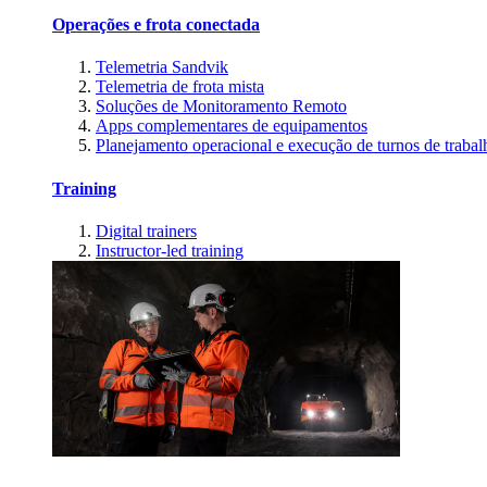
Operações e frota conectada
Telemetria Sandvik
Telemetria de frota mista
Soluções de Monitoramento Remoto
Apps complementares de equipamentos
Planejamento operacional e execução de turnos de trabal
Training
Digital trainers
Instructor-led training