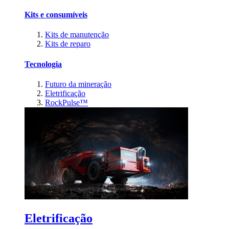
Kits e consumíveis
Kits de manutenção
Kits de reparo
Tecnologia
Futuro da mineração
Eletrificação
RockPulse™
Eletrificação