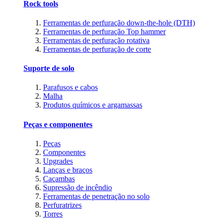
Rock tools
Ferramentas de perfuração down-the-hole (DTH)
Ferramentas de perfuração Top hammer
Ferramentas de perfuração rotativa
Ferramentas de perfuração de corte
Suporte de solo
Parafusos e cabos
Malha
Produtos químicos e argamassas
Peças e componentes
Peças
Componentes
Upgrades
Lanças e braços
Caçambas
Supressão de incêndio
Ferramentas de penetração no solo
Perfuratrizes
Torres