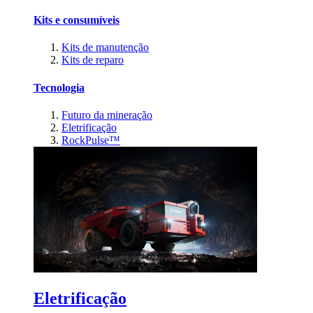
Kits e consumíveis
Kits de manutenção
Kits de reparo
Tecnologia
Futuro da mineração
Eletrificação
RockPulse™
Eletrificação