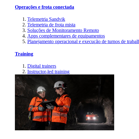
Operações e frota conectada
Telemetria Sandvik
Telemetria de frota mista
Soluções de Monitoramento Remoto
Apps complementares de equipamentos
Planejamento operacional e execução de turnos de trabal
Training
Digital trainers
Instructor-led training