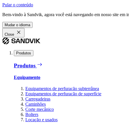
Pular o conteúdo
Bem-vindo à Sandvik, agora você está navegando em nosso site em in
Mudar o idioma
Close
Produtos
Produtos
Equipamento
Equipamentos de perfuração subterrânea
Equipamentos de perfuração de superfície
Carregadeiras
Caminhões
Corte mecânico
Bolters
Locação e usados