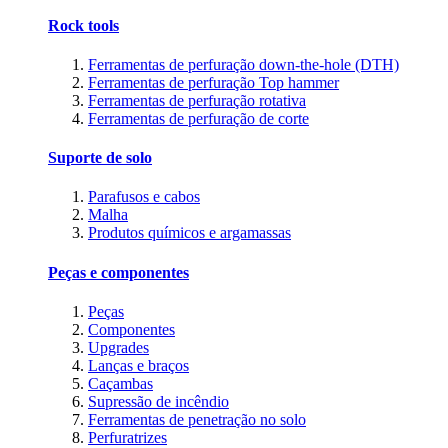
Rock tools
Ferramentas de perfuração down-the-hole (DTH)
Ferramentas de perfuração Top hammer
Ferramentas de perfuração rotativa
Ferramentas de perfuração de corte
Suporte de solo
Parafusos e cabos
Malha
Produtos químicos e argamassas
Peças e componentes
Peças
Componentes
Upgrades
Lanças e braços
Caçambas
Supressão de incêndio
Ferramentas de penetração no solo
Perfuratrizes