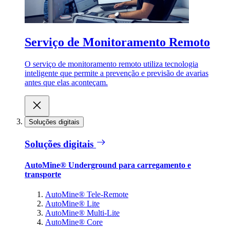
Serviço de Monitoramento Remoto
O serviço de monitoramento remoto utiliza tecnologia
inteligente que permite a prevenção e previsão de avarias
antes que elas aconteçam.
Soluções digitais
Soluções digitais
AutoMine® Underground para carregamento e
transporte
AutoMine® Tele-Remote
AutoMine® Lite
AutoMine® Multi-Lite
AutoMine® Core