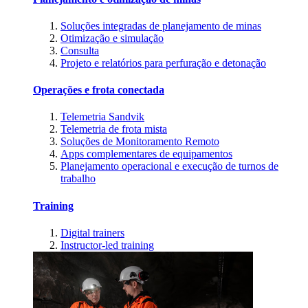
Soluções integradas de planejamento de minas
Otimização e simulação
Consulta
Projeto e relatórios para perfuração e detonação
Operações e frota conectada
Telemetria Sandvik
Telemetria de frota mista
Soluções de Monitoramento Remoto
Apps complementares de equipamentos
Planejamento operacional e execução de turnos de
trabalho
Training
Digital trainers
Instructor-led training