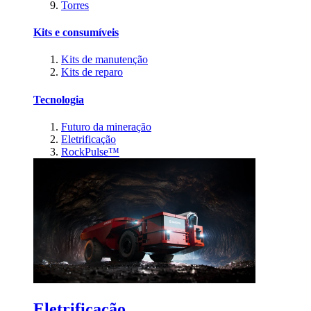
Torres
Kits e consumíveis
Kits de manutenção
Kits de reparo
Tecnologia
Futuro da mineração
Eletrificação
RockPulse™
Eletrificação