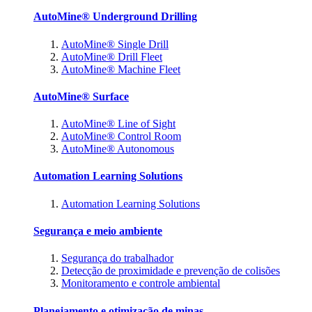
AutoMine® Underground Drilling
AutoMine® Single Drill
AutoMine® Drill Fleet
AutoMine® Machine Fleet
AutoMine® Surface
AutoMine® Line of Sight
AutoMine® Control Room
AutoMine® Autonomous
Automation Learning Solutions
Automation Learning Solutions
Segurança e meio ambiente
Segurança do trabalhador
Detecção de proximidade e prevenção de colisões
Monitoramento e controle ambiental
Planejamento e otimização de minas