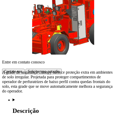
Entre em contato conosco
Contate-nos
Solicite uma cotação
A grade de segurança Canopy oferece proteção extra em ambientes
de solo irregular. Projetada para proteger compartimentos de
operador de perfuratrizes de baixo perfil contra quedas frontais do
solo, esta grade que se move automaticamente melhora a segurança
do operador.
Descrição