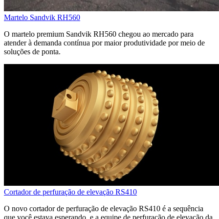
Martelo Sandvik RH560
O martelo premium Sandvik RH560 chegou ao mercado para
atender à demanda contínua por maior produtividade por meio de
soluções de ponta.
Cortador de perfuração de elevação RS410
O novo cortador de perfuração de elevação RS410 é a sequência
que você estava esperando, e a equipe de perfuração de elevação da