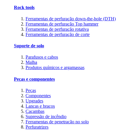
Rock tools
Ferramentas de perfuração down-the-hole (DTH)
Ferramentas de perfuração Top hammer
Ferramentas de perfuração rotativa
Ferramentas de perfuração de corte
Suporte de solo
Parafusos e cabos
Malha
Produtos químicos e argamassas
Peças e componentes
Peças
Componentes
Upgrades
Lanças e braços
Caçambas
Supressão de incêndio
Ferramentas de penetração no solo
Perfuratrizes