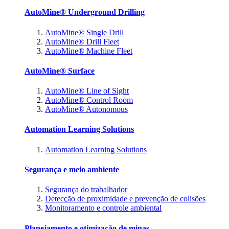
AutoMine® Underground Drilling
AutoMine® Single Drill
AutoMine® Drill Fleet
AutoMine® Machine Fleet
AutoMine® Surface
AutoMine® Line of Sight
AutoMine® Control Room
AutoMine® Autonomous
Automation Learning Solutions
Automation Learning Solutions
Segurança e meio ambiente
Segurança do trabalhador
Detecção de proximidade e prevenção de colisões
Monitoramento e controle ambiental
Planejamento e otimização de minas