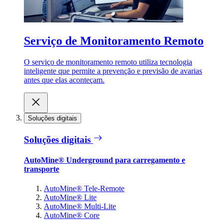
Serviço de Monitoramento Remoto
O serviço de monitoramento remoto utiliza tecnologia
inteligente que permite a prevenção e previsão de avarias
antes que elas aconteçam.
Soluções digitais
Soluções digitais
AutoMine® Underground para carregamento e
transporte
AutoMine® Tele-Remote
AutoMine® Lite
AutoMine® Multi-Lite
AutoMine® Core