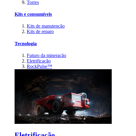
Torres
Kits e consumíveis
Kits de manutenção
Kits de reparo
Tecnologia
Futuro da mineração
Eletrificação
RockPulse™
Eletrificação