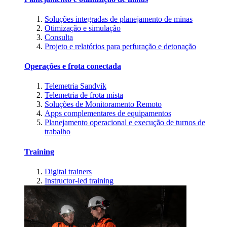
Soluções integradas de planejamento de minas
Otimização e simulação
Consulta
Projeto e relatórios para perfuração e detonação
Operações e frota conectada
Telemetria Sandvik
Telemetria de frota mista
Soluções de Monitoramento Remoto
Apps complementares de equipamentos
Planejamento operacional e execução de turnos de
trabalho
Training
Digital trainers
Instructor-led training