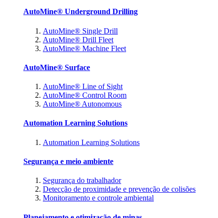
AutoMine® Underground Drilling
AutoMine® Single Drill
AutoMine® Drill Fleet
AutoMine® Machine Fleet
AutoMine® Surface
AutoMine® Line of Sight
AutoMine® Control Room
AutoMine® Autonomous
Automation Learning Solutions
Automation Learning Solutions
Segurança e meio ambiente
Segurança do trabalhador
Detecção de proximidade e prevenção de colisões
Monitoramento e controle ambiental
Planejamento e otimização de minas