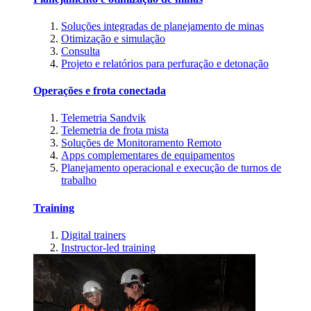
Soluções integradas de planejamento de minas
Otimização e simulação
Consulta
Projeto e relatórios para perfuração e detonação
Operações e frota conectada
Telemetria Sandvik
Telemetria de frota mista
Soluções de Monitoramento Remoto
Apps complementares de equipamentos
Planejamento operacional e execução de turnos de
trabalho
Training
Digital trainers
Instructor-led training