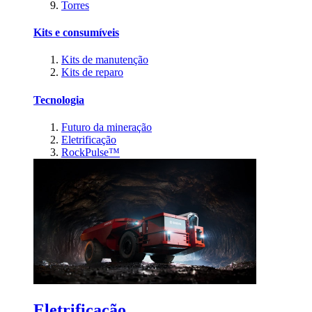
Torres
Kits e consumíveis
Kits de manutenção
Kits de reparo
Tecnologia
Futuro da mineração
Eletrificação
RockPulse™
Eletrificação