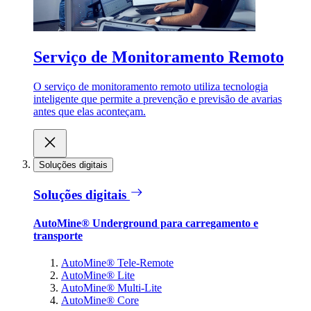
Serviço de Monitoramento Remoto
O serviço de monitoramento remoto utiliza tecnologia
inteligente que permite a prevenção e previsão de avarias
antes que elas aconteçam.
Soluções digitais
Soluções digitais
AutoMine® Underground para carregamento e
transporte
AutoMine® Tele-Remote
AutoMine® Lite
AutoMine® Multi-Lite
AutoMine® Core