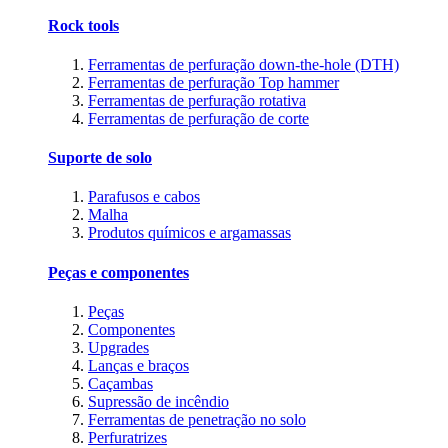
Rock tools
Ferramentas de perfuração down-the-hole (DTH)
Ferramentas de perfuração Top hammer
Ferramentas de perfuração rotativa
Ferramentas de perfuração de corte
Suporte de solo
Parafusos e cabos
Malha
Produtos químicos e argamassas
Peças e componentes
Peças
Componentes
Upgrades
Lanças e braços
Caçambas
Supressão de incêndio
Ferramentas de penetração no solo
Perfuratrizes