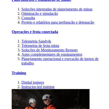
Soluções integradas de planejamento de minas
Otimização e simulação
Consulta
Projeto e relatórios para perfuração e detonação
Operações e frota conectada
Telemetria Sandvik
Telemetria de frota mista
Soluções de Monitoramento Remoto
Apps complementares de equipamentos
Planejamento operacional e execução de turnos de
trabalho
Training
Digital trainers
Instructor-led training