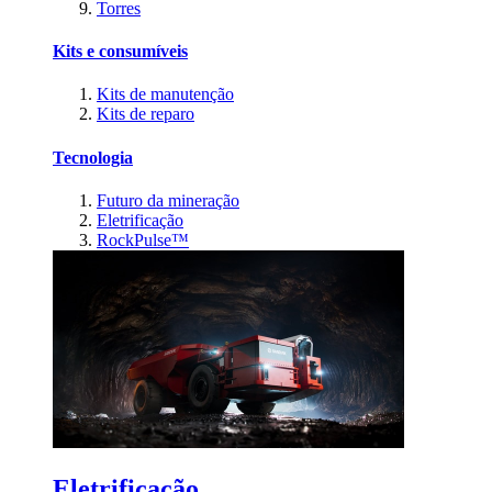
Torres
Kits e consumíveis
Kits de manutenção
Kits de reparo
Tecnologia
Futuro da mineração
Eletrificação
RockPulse™
Eletrificação