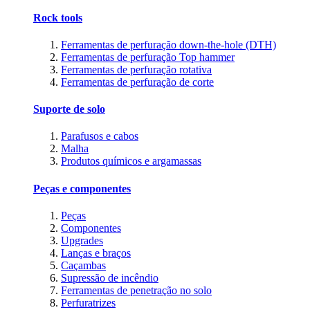
Rock tools
Ferramentas de perfuração down-the-hole (DTH)
Ferramentas de perfuração Top hammer
Ferramentas de perfuração rotativa
Ferramentas de perfuração de corte
Suporte de solo
Parafusos e cabos
Malha
Produtos químicos e argamassas
Peças e componentes
Peças
Componentes
Upgrades
Lanças e braços
Caçambas
Supressão de incêndio
Ferramentas de penetração no solo
Perfuratrizes