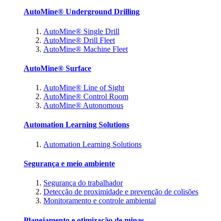
AutoMine® Underground Drilling
AutoMine® Single Drill
AutoMine® Drill Fleet
AutoMine® Machine Fleet
AutoMine® Surface
AutoMine® Line of Sight
AutoMine® Control Room
AutoMine® Autonomous
Automation Learning Solutions
Automation Learning Solutions
Segurança e meio ambiente
Segurança do trabalhador
Detecção de proximidade e prevenção de colisões
Monitoramento e controle ambiental
Planejamento e otimização de minas