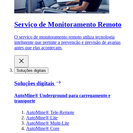
Serviço de Monitoramento Remoto
O serviço de monitoramento remoto utiliza tecnologia
inteligente que permite a prevenção e previsão de avarias
antes que elas aconteçam.
Soluções digitais
Soluções digitais
AutoMine® Underground para carregamento e
transporte
AutoMine® Tele-Remote
AutoMine® Lite
AutoMine® Multi-Lite
AutoMine® Core