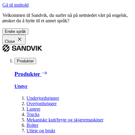
Gå til innhold
Velkommen til Sandvik, du surfer nå på nettstedet vårt på engelsk,
ønsker du å bytte til et annet språk?
Endre språk
Close
Produkter
Produkter
Utstyr
Underjordsrigger
Overjordsrigger
Lastere
Trucks
Mekaniske kutt/bryte og skjæremaskiner
Bolter
Utleie og brukt