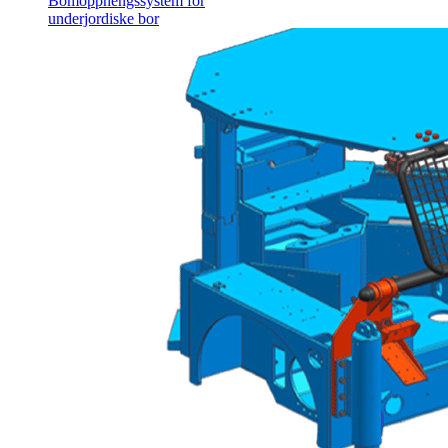
Bomopphengssystem for
underjordiske bor