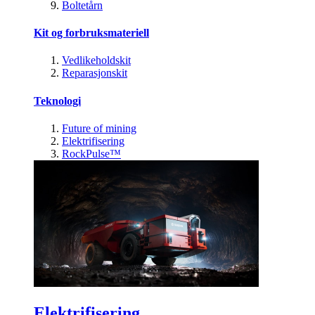
Boltetårn
Kit og forbruksmateriell
Vedlikeholdskit
Reparasjonskit
Teknologi
Future of mining
Elektrifisering
RockPulse™
Elektrifisering