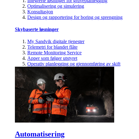
Integrerte løsninger for gruveplanlegging
Optimalisering og simulering
Konsultasjon
Design og rapportering for boring og sprengning
Skybaserte løsninger
My Sandvik digitale tjenester
Telemetri for blandet flåte
Remote Monitoring Service
Apper som følger utstyret
Operativ planlegging og gjennomføring av skift
Automatisering