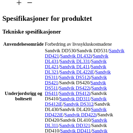
Spesifikasjoner for produktet
Tekniske spesifikasjoner
Anvendelsesområde
Forbedring av livssykluskostnadene
Sandvik DD530/Sandvik DD531/
Sandvik
DD421
/
Sandvik DL432i
/
Sandvik
DL431
/
Sandvik DL331
/
Sandvik
DL421
/
Sandvik DL411
/
Sandvik
DL321
/
Sandvik DL422iE
/
Sandvik
DS311
/
Sandvik DS512i
/
Sandvik
DS421
/Sandvik DS420/
Sandvik
DS511
/
Sandvik DS422i
/
Sandvik
Underjordsrigg og
DS411
/
Sandvik DS412i
/Sandvik
boltesett
DS410/
Sandvik DD311
/
Sandvik
DS412iE
/
Sandvik DS312
/Sandvik
DL430/Sandvik DL420/
Sandvik
DD422iE
/
Sandvik DD422i
/Sandvik
DD420/Sandvik DL410/
Sandvik
DL311
/
Sandvik DD321
/Sandvik
DD410/
Sandvik DD411
/
Sandvik