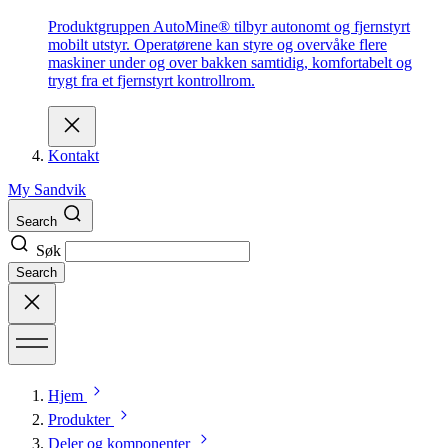
Produktgruppen AutoMine® tilbyr autonomt og fjernstyrt
mobilt utstyr. Operatørene kan styre og overvåke flere
maskiner under og over bakken samtidig, komfortabelt og
trygt fra et fjernstyrt kontrollrom.
Kontakt
My Sandvik
Search
Søk
Search
Hjem
Produkter
Deler og komponenter