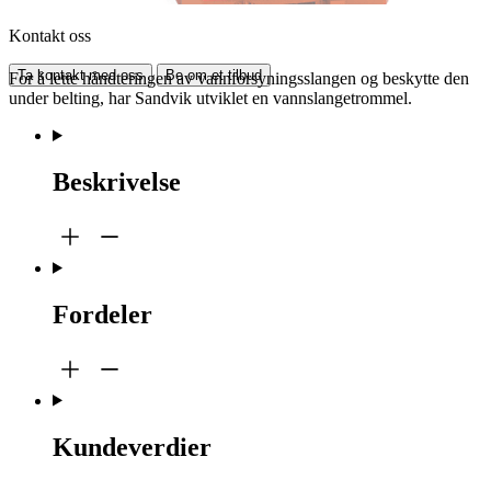
Kontakt oss
Ta kontakt med oss
Be om et tilbud
For å lette håndteringen av vannforsyningsslangen og beskytte den
under belting, har Sandvik utviklet en vannslangetrommel.
Beskrivelse
Fordeler
Kundeverdier