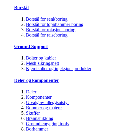
Borstål
Borstål for senkboring
Borstål for topphammer boring
Borstål for rotasjonsboring
Borstål for raiseboring
Ground Support
Bolter og kabler
Mesh-sikringsnett
Kjemikalier og injeksjonsprodukter
Deler og komponenter
Deler
Komponenter
Utvalg av tilleggsutstyr
Bommer og matere
Skuffer
Brannslukking
Ground engaging tools
Borhammer