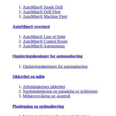
AutoMine® Single Drill
AutoMine® Drill Fleet
AutoMine® Machine Fleet
AutoMine® overjord
AutoMine® Line of Sight
AutoMine® Control Room
AutoMine® Autonomous
Opplæringsløsninger for automatisering
Opplæringsløsninger for automatisering
Sikkerhet og miljø
Arbeidstakernes sikkerhet
Nærhetsdeteksjon og unngåelse av kollisjoner
Miljøovervåking og -kontroll
Planlegging og optimalisering