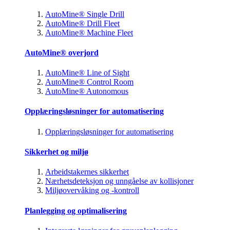
AutoMine® Single Drill
AutoMine® Drill Fleet
AutoMine® Machine Fleet
AutoMine® overjord
AutoMine® Line of Sight
AutoMine® Control Room
AutoMine® Autonomous
Opplæringsløsninger for automatisering
Opplæringsløsninger for automatisering
Sikkerhet og miljø
Arbeidstakernes sikkerhet
Nærhetsdeteksjon og unngåelse av kollisjoner
Miljøovervåking og -kontroll
Planlegging og optimalisering