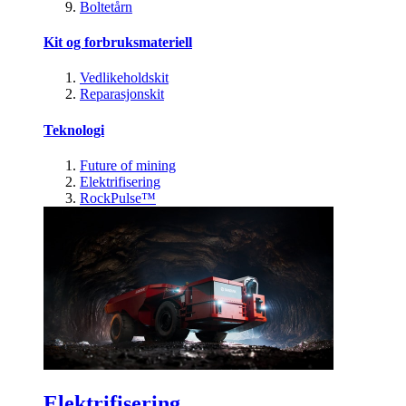
Boltetårn
Kit og forbruksmateriell
Vedlikeholdskit
Reparasjonskit
Teknologi
Future of mining
Elektrifisering
RockPulse™
Elektrifisering