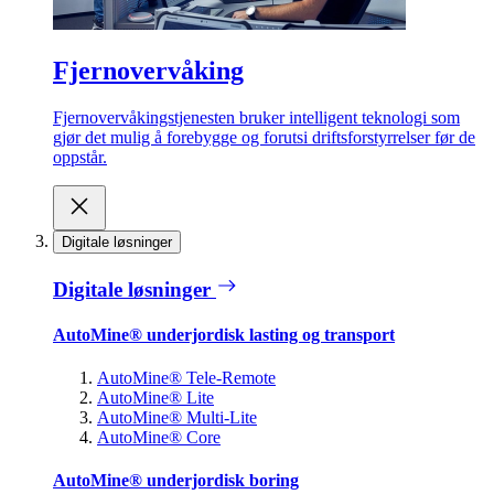
Fjernovervåking
Fjernovervåkingstjenesten bruker intelligent teknologi som
gjør det mulig å forebygge og forutsi driftsforstyrrelser før de
oppstår.
Digitale løsninger
Digitale løsninger
AutoMine® underjordisk lasting og transport
AutoMine® Tele-Remote
AutoMine® Lite
AutoMine® Multi-Lite
AutoMine® Core
AutoMine® underjordisk boring