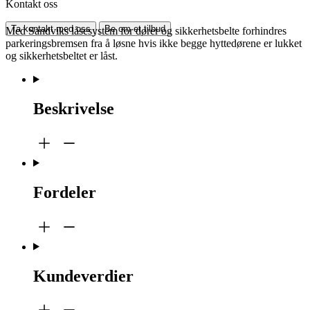
Kontakt oss
Ta kontakt med oss
Be om et tilbud
Med Sandviks låsesystem for dører og sikkerhetsbelte forhindres
parkeringsbremsen fra å løsne hvis ikke begge hyttedørene er lukket
og sikkerhetsbeltet er låst.
Beskrivelse
Fordeler
Kundeverdier