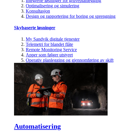
Integrerte løsninger for gruveplanlegging
Optimalisering og simulering
Konsultasjon
Design og rapportering for boring og sprengning
Skybaserte løsninger
My Sandvik digitale tjenester
Telemetri for blandet flåte
Remote Monitoring Service
Apper som følger utstyret
Operativ planlegging og gjennomføring av skift
Automatisering