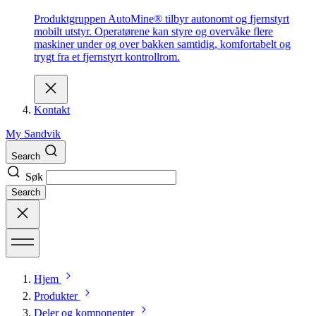
Produktgruppen AutoMine® tilbyr autonomt og fjernstyrt
mobilt utstyr. Operatørene kan styre og overvåke flere
maskiner under og over bakken samtidig, komfortabelt og
trygt fra et fjernstyrt kontrollrom.
Kontakt
My Sandvik
Search
Søk
Search
Hjem
Produkter
Deler og komponenter