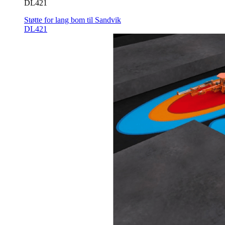
DL421
Støtte for lang bom til Sandvik
DL421