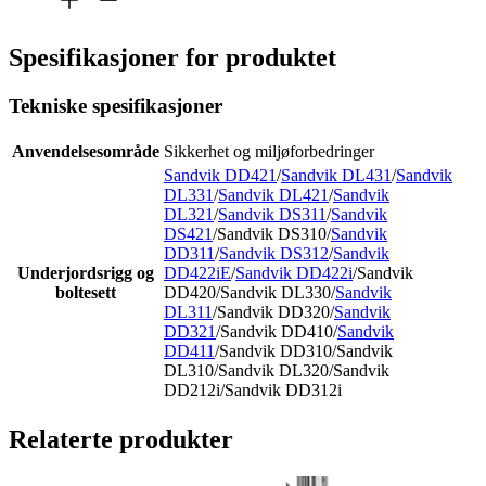
Spesifikasjoner for produktet
Tekniske spesifikasjoner
Anvendelsesområde
Sikkerhet og miljøforbedringer
Sandvik DD421
/
Sandvik DL431
/
Sandvik
DL331
/
Sandvik DL421
/
Sandvik
DL321
/
Sandvik DS311
/
Sandvik
DS421
/Sandvik DS310/
Sandvik
DD311
/
Sandvik DS312
/
Sandvik
Underjordsrigg og
DD422iE
/
Sandvik DD422i
/Sandvik
boltesett
DD420/Sandvik DL330/
Sandvik
DL311
/Sandvik DD320/
Sandvik
DD321
/Sandvik DD410/
Sandvik
DD411
/Sandvik DD310/Sandvik
DL310/Sandvik DL320/Sandvik
DD212i/Sandvik DD312i
Relaterte produkter