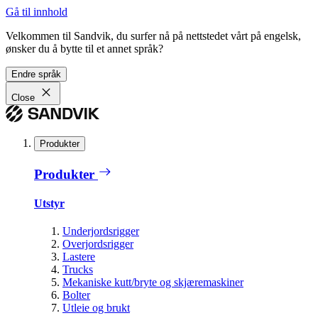
Gå til innhold
Velkommen til Sandvik, du surfer nå på nettstedet vårt på engelsk,
ønsker du å bytte til et annet språk?
Endre språk
Close
Produkter
Produkter
Utstyr
Underjordsrigger
Overjordsrigger
Lastere
Trucks
Mekaniske kutt/bryte og skjæremaskiner
Bolter
Utleie og brukt