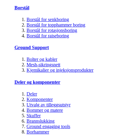
Borstål
Borstål for senkboring
Borstål for topphammer boring
Borstål for rotasjonsboring
Borstål for raiseboring
Ground Support
Bolter og kabler
Mesh-sikringsnett
Kjemikalier og injeksjonsprodukter
Deler og komponenter
Deler
Komponenter
Utvalg av tilleggsutstyr
Bommer og matere
Skuffer
Brannslukking
Ground engaging tools
Borhammer