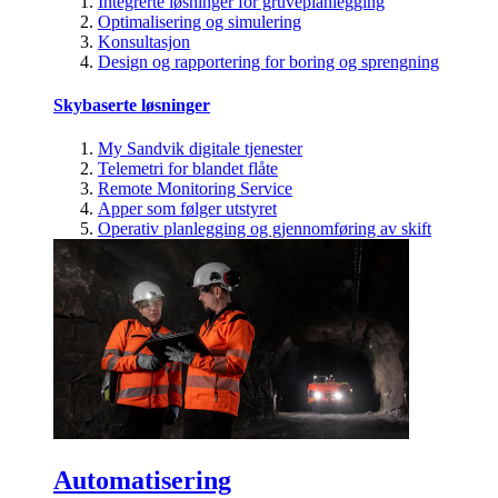
Integrerte løsninger for gruveplanlegging
Optimalisering og simulering
Konsultasjon
Design og rapportering for boring og sprengning
Skybaserte løsninger
My Sandvik digitale tjenester
Telemetri for blandet flåte
Remote Monitoring Service
Apper som følger utstyret
Operativ planlegging og gjennomføring av skift
Automatisering