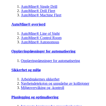
AutoMine® Single Drill
AutoMine® Drill Fleet
AutoMine® Machine Fleet
AutoMine® overjord
AutoMine® Line of Sight
AutoMine® Control Room
AutoMine® Autonomous
Opplæringsløsninger for automatisering
Opplæringsløsninger for automatisering
Sikkerhet og miljø
Arbeidstakernes sikkerhet
Nærhetsdeteksjon og unngåelse av kollisjoner
Miljøovervåking og -kontroll
Planlegging og optimalisering