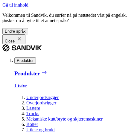
Gå til innhold
Velkommen til Sandvik, du surfer nå på nettstedet vårt på engelsk,
ønsker du å bytte til et annet språk?
Endre språk
Close
Produkter
Produkter
Utstyr
Underjordsrigger
Overjordsrigger
Lastere
Trucks
Mekaniske kutt/bryte og skjæremaskiner
Bolter
Utleie og brukt