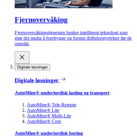
Fjernovervåking
Fjernovervåkingstjenesten bruker intelligent teknologi som
gjør det mulig å forebygge og forutsi driftsforstyrrelser før de
oppstår.
Digitale løsninger
Digitale løsninger
AutoMine® underjordisk lasting og transport
AutoMine® Tele-Remote
AutoMine® Lite
AutoMine® Multi-Lite
AutoMine® Core
AutoMine® underjordisk boring