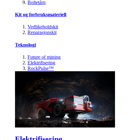
Boltetårn
Kit og forbruksmateriell
Vedlikeholdskit
Reparasjonskit
Teknologi
Future of mining
Elektrifisering
RockPulse™
Elektrifisering