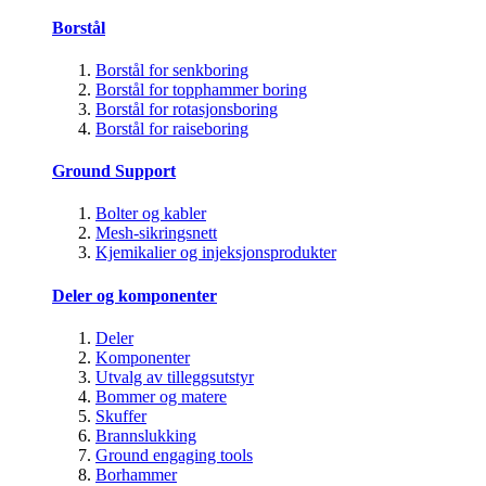
Borstål
Borstål for senkboring
Borstål for topphammer boring
Borstål for rotasjonsboring
Borstål for raiseboring
Ground Support
Bolter og kabler
Mesh-sikringsnett
Kjemikalier og injeksjonsprodukter
Deler og komponenter
Deler
Komponenter
Utvalg av tilleggsutstyr
Bommer og matere
Skuffer
Brannslukking
Ground engaging tools
Borhammer