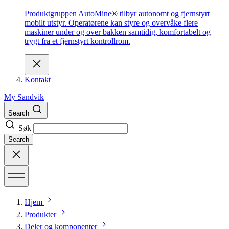
Produktgruppen AutoMine® tilbyr autonomt og fjernstyrt
mobilt utstyr. Operatørene kan styre og overvåke flere
maskiner under og over bakken samtidig, komfortabelt og
trygt fra et fjernstyrt kontrollrom.
Kontakt
My Sandvik
Search
Søk
Search
Hjem
Produkter
Deler og komponenter