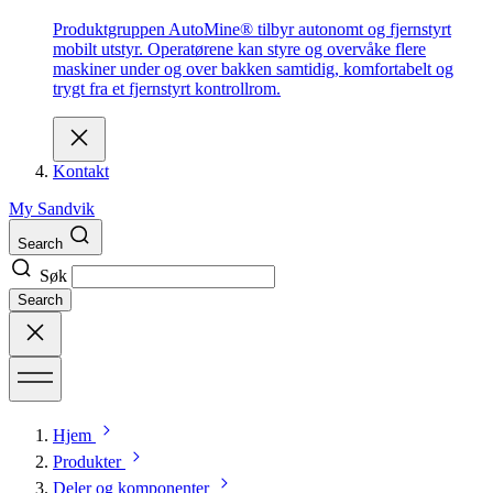
Produktgruppen AutoMine® tilbyr autonomt og fjernstyrt
mobilt utstyr. Operatørene kan styre og overvåke flere
maskiner under og over bakken samtidig, komfortabelt og
trygt fra et fjernstyrt kontrollrom.
Kontakt
My Sandvik
Search
Søk
Search
Hjem
Produkter
Deler og komponenter