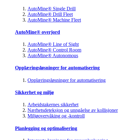
AutoMine® Single Drill
AutoMine® Drill Fleet
AutoMine® Machine Fleet
AutoMine® overjord
AutoMine® Line of Sight
AutoMine® Control Room
AutoMine® Autonomous
Opplæringsløsninger for automatisering
Opplæringsløsninger for automatisering
Sikkerhet og miljø
Arbeidstakernes sikkerhet
Nærhetsdeteksjon og unngåelse av kollisjoner
Miljøovervåking og -kontroll
Planlegging og optimalisering