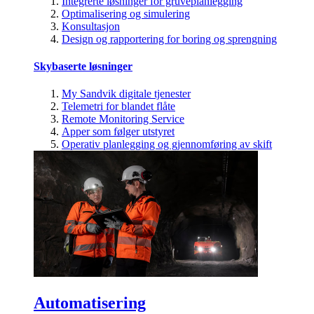
Integrerte løsninger for gruveplanlegging
Optimalisering og simulering
Konsultasjon
Design og rapportering for boring og sprengning
Skybaserte løsninger
My Sandvik digitale tjenester
Telemetri for blandet flåte
Remote Monitoring Service
Apper som følger utstyret
Operativ planlegging og gjennomføring av skift
Automatisering