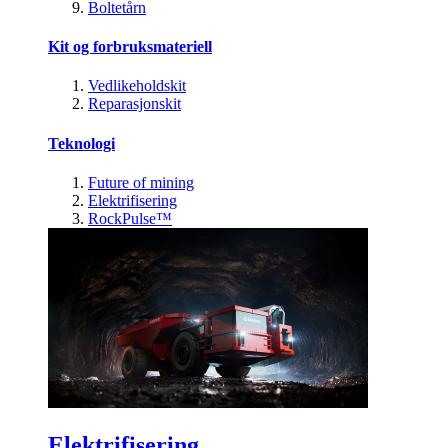
Boltetårn
Kit og forbruksmateriell
Vedlikeholdskit
Reparasjonskit
Teknologi
Future of mining
Elektrifisering
RockPulse™
Elektrifisering