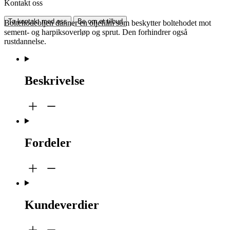
Kontakt oss
Ta kontakt med oss
Be om et tilbud
Boltehodeoljen danner en oljefilm som beskytter boltehodet mot
sement- og harpiksoverløp og sprut. Den forhindrer også
rustdannelse.
Beskrivelse
Fordeler
Kundeverdier