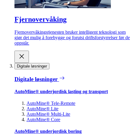
Fjernovervåking
Fjernovervåkingstjenesten bruker intelligent teknologi som
gjør det mulig å forebygge og forutsi driftsforstyrrelser før de
oppstår.
Digitale løsninger
Digitale løsninger
AutoMine® underjordisk lasting og transport
AutoMine® Tele-Remote
AutoMine® Lite
AutoMine® Multi-Lite
AutoMine® Core
AutoMine® underjordisk boring