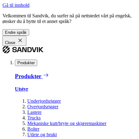
Gå til innhold
Velkommen til Sandvik, du surfer nå på nettstedet vårt på engelsk,
ønsker du å bytte til et annet språk?
Endre språk
Close
Produkter
Produkter
Utstyr
Underjordsrigger
Overjordsrigger
Lastere
Trucks
Mekaniske kutt/bryte og skjæremaskiner
Bolter
Utleie og brukt