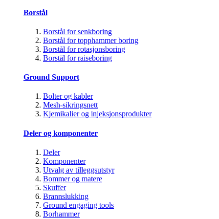
Borstål
Borstål for senkboring
Borstål for topphammer boring
Borstål for rotasjonsboring
Borstål for raiseboring
Ground Support
Bolter og kabler
Mesh-sikringsnett
Kjemikalier og injeksjonsprodukter
Deler og komponenter
Deler
Komponenter
Utvalg av tilleggsutstyr
Bommer og matere
Skuffer
Brannslukking
Ground engaging tools
Borhammer