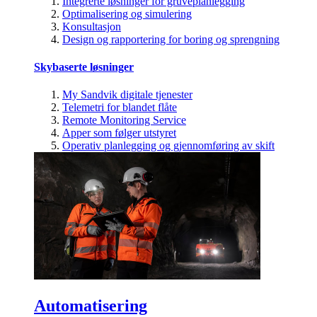
Integrerte løsninger for gruveplanlegging
Optimalisering og simulering
Konsultasjon
Design og rapportering for boring og sprengning
Skybaserte løsninger
My Sandvik digitale tjenester
Telemetri for blandet flåte
Remote Monitoring Service
Apper som følger utstyret
Operativ planlegging og gjennomføring av skift
Automatisering