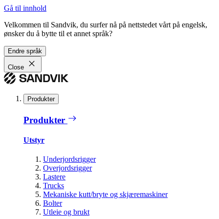
Gå til innhold
Velkommen til Sandvik, du surfer nå på nettstedet vårt på engelsk,
ønsker du å bytte til et annet språk?
Endre språk
Close
Produkter
Produkter
Utstyr
Underjordsrigger
Overjordsrigger
Lastere
Trucks
Mekaniske kutt/bryte og skjæremaskiner
Bolter
Utleie og brukt