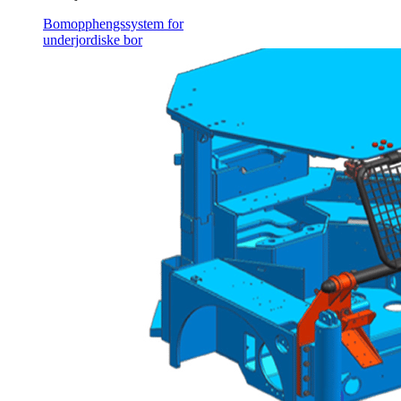
Bomopphengssystem for
underjordiske bor