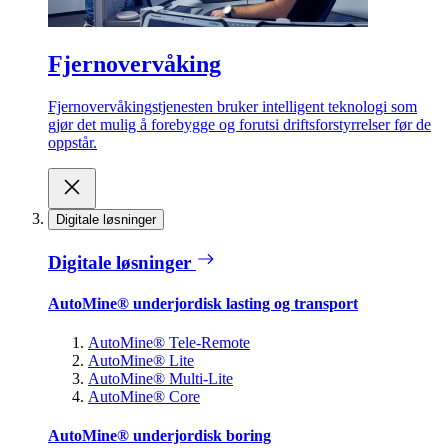
Fjernovervåking
Fjernovervåkingstjenesten bruker intelligent teknologi som
gjør det mulig å forebygge og forutsi driftsforstyrrelser før de
oppstår.
Digitale løsninger
Digitale løsninger
AutoMine® underjordisk lasting og transport
AutoMine® Tele-Remote
AutoMine® Lite
AutoMine® Multi-Lite
AutoMine® Core
AutoMine® underjordisk boring