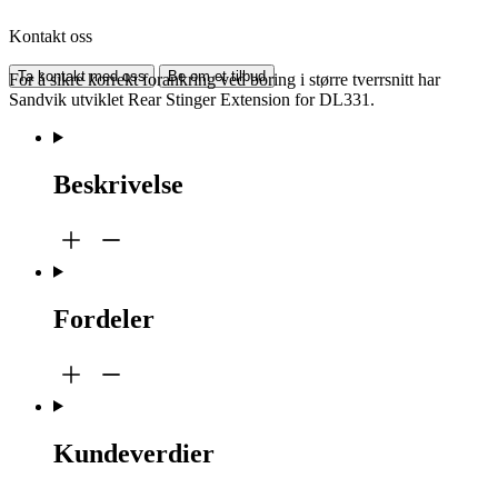
Kontakt oss
Ta kontakt med oss
Be om et tilbud
For å sikre korrekt forankring ved boring i større tverrsnitt har
Sandvik utviklet Rear Stinger Extension for DL331.
Beskrivelse
Fordeler
Kundeverdier