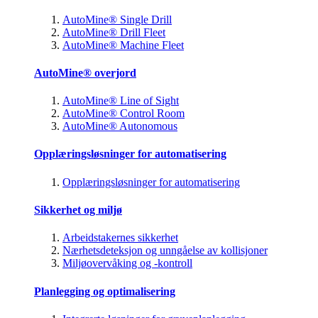
AutoMine® Single Drill
AutoMine® Drill Fleet
AutoMine® Machine Fleet
AutoMine® overjord
AutoMine® Line of Sight
AutoMine® Control Room
AutoMine® Autonomous
Opplæringsløsninger for automatisering
Opplæringsløsninger for automatisering
Sikkerhet og miljø
Arbeidstakernes sikkerhet
Nærhetsdeteksjon og unngåelse av kollisjoner
Miljøovervåking og -kontroll
Planlegging og optimalisering