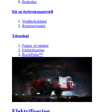
Boltetårn
Kit og forbruksmateriell
Vedlikeholdskit
Reparasjonskit
Teknologi
Future of mining
Elektrifisering
RockPulse™
Elektrifisering