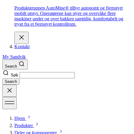
Produktgruppen AutoMine® tilbyr autonomt og fjernstyrt
mobilt utstyr. Operatørene kan styre og overvåke flere
maskiner under og over bakken samtidig, komfortabelt og
trygt fra et fjernstyrt kontrollrom.
Kontakt
My Sandvik
Search
Søk
Search
Hjem
Produkter
Deler og komponenter