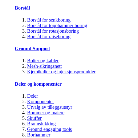
Borstål
Borstål for senkboring
Borstål for topphammer boring
Borstål for rotasjonsboring
Borstål for raiseboring
Ground Support
Bolter og kabler
Mesh-sikringsnett
Kjemikalier og injeksjonsprodukter
Deler og komponenter
Deler
Komponenter
Utvalg av tilleggsutstyr
Bommer og matere
Skuffer
Brannslukking
Ground engaging tools
Borhammer