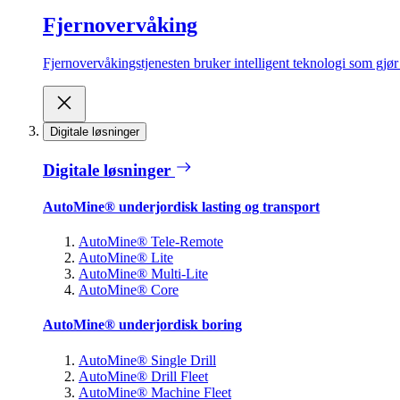
Fjernovervåking
Fjernovervåkingstjenesten bruker intelligent teknologi som gjør d
Digitale løsninger
Digitale løsninger
AutoMine® underjordisk lasting og transport
AutoMine® Tele-Remote
AutoMine® Lite
AutoMine® Multi-Lite
AutoMine® Core
AutoMine® underjordisk boring
AutoMine® Single Drill
AutoMine® Drill Fleet
AutoMine® Machine Fleet