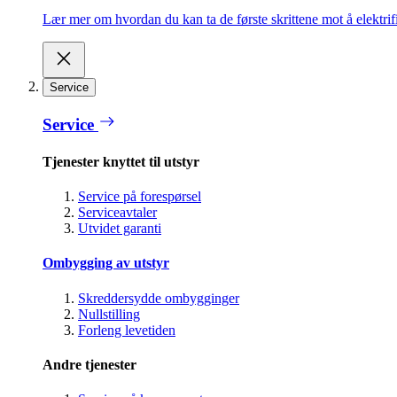
Lær mer om hvordan du kan ta de første skrittene mot å elektrifi
Service
Service
Tjenester knyttet til utstyr
Service på forespørsel
Serviceavtaler
Utvidet garanti
Ombygging av utstyr
Skreddersydde ombygginger
Nullstilling
Forleng levetiden
Andre tjenester