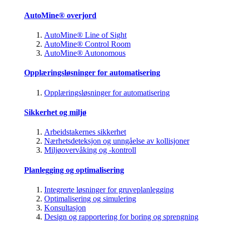
AutoMine® overjord
AutoMine® Line of Sight
AutoMine® Control Room
AutoMine® Autonomous
Opplæringsløsninger for automatisering
Opplæringsløsninger for automatisering
Sikkerhet og miljø
Arbeidstakernes sikkerhet
Nærhetsdeteksjon og unngåelse av kollisjoner
Miljøovervåking og -kontroll
Planlegging og optimalisering
Integrerte løsninger for gruveplanlegging
Optimalisering og simulering
Konsultasjon
Design og rapportering for boring og sprengning