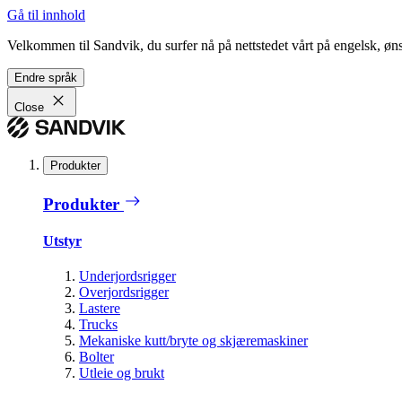
Gå til innhold
Velkommen til Sandvik, du surfer nå på nettstedet vårt på engelsk, ønsk
Endre språk
Close
Produkter
Produkter
Utstyr
Underjordsrigger
Overjordsrigger
Lastere
Trucks
Mekaniske kutt/bryte og skjæremaskiner
Bolter
Utleie og brukt