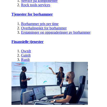
Service på komponenter
Rock tools services
Tjenester for borhammer
Borhammer pris per time
Overhalingskit for borhammer
Erstatninger og oppgraderinger av borhammer
Finansielle tjenester
OwnIt
GainIt
RunIt