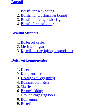
Borstål
Borstål for senkboring
Borstål for topphammer boring
Borstål for rotasjonsboring
Borstål for raiseboring
Ground Support
Bolter og kabler
Mesh-sikringsnett
Kjemikalier og injeksjonsprodukter
Deler og komponenter
Deler
Komponenter
Utvalg av tilleggsutstyr
Bommer og matere
Skuffer
Brannslukking
Ground engaging tools
Borhammer
Boltetårn