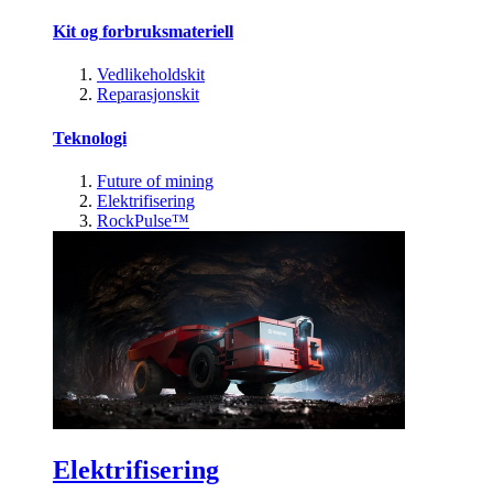
Kit og forbruksmateriell
Vedlikeholdskit
Reparasjonskit
Teknologi
Future of mining
Elektrifisering
RockPulse™
Elektrifisering