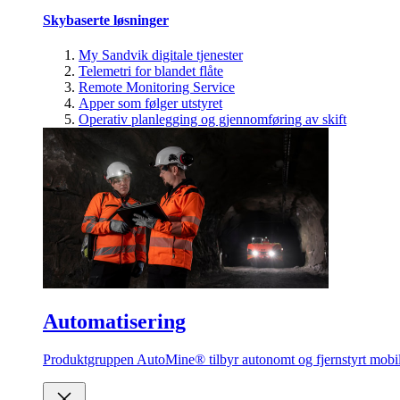
Skybaserte løsninger
My Sandvik digitale tjenester
Telemetri for blandet flåte
Remote Monitoring Service
Apper som følger utstyret
Operativ planlegging og gjennomføring av skift
Automatisering
Produktgruppen AutoMine® tilbyr autonomt og fjernstyrt mobilt 