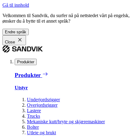
Gå til innhold
Velkommen til Sandvik, du surfer nå på nettstedet vårt på engelsk,
ønsker du å bytte til et annet språk?
Endre språk
Close
Produkter
Produkter
Utstyr
Underjordsrigger
Overjordsrigger
Lastere
Trucks
Mekaniske kutt/bryte og skjæremaskiner
Bolter
Utleie og brukt