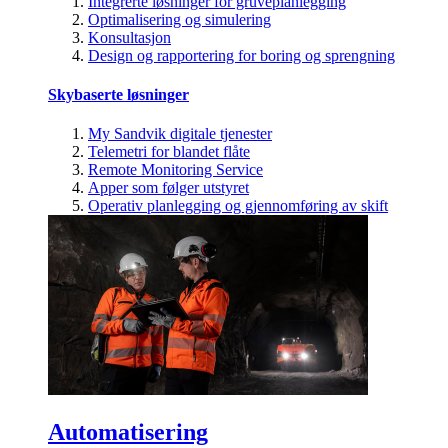
Integrerte løsninger for gruveplanlegging
Optimalisering og simulering
Konsultasjon
Design og rapportering for boring og sprengning
Skybaserte løsninger
My Sandvik digitale tjenester
Telemetri for blandet flåte
Remote Monitoring Service
Apper som følger utstyret
Operativ planlegging og gjennomføring av skift
Automatisering