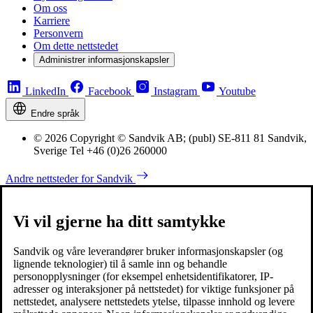
Om oss
Karriere
Personvern
Om dette nettstedet
Administrer informasjonskapsler
LinkedIn
Facebook
Instagram
Youtube
Endre språk
© 2026 Copyright © Sandvik AB; (publ) SE-811 81 Sandvik,
Sverige Tel +46 (0)26 260000
Andre nettsteder for Sandvik
Vi vil gjerne ha ditt samtykke
Sandvik og våre leverandører bruker informasjonskapsler (og
lignende teknologier) til å samle inn og behandle
personopplysninger (for eksempel enhetsidentifikatorer, IP-
adresser og interaksjoner på nettstedet) for viktige funksjoner på
nettstedet, analysere nettstedets ytelse, tilpasse innhold og levere