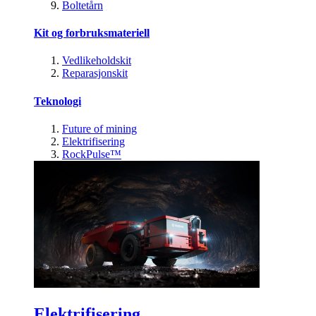
Boltetårn
Kit og forbruksmateriell
Vedlikeholdskit
Reparasjonskit
Teknologi
Future of mining
Elektrifisering
RockPulse™
Elektrifisering