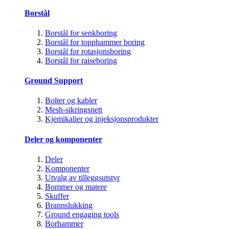
Borstål
Borstål for senkboring
Borstål for topphammer boring
Borstål for rotasjonsboring
Borstål for raiseboring
Ground Support
Bolter og kabler
Mesh-sikringsnett
Kjemikalier og injeksjonsprodukter
Deler og komponenter
Deler
Komponenter
Utvalg av tilleggsutstyr
Bommer og matere
Skuffer
Brannslukking
Ground engaging tools
Borhammer