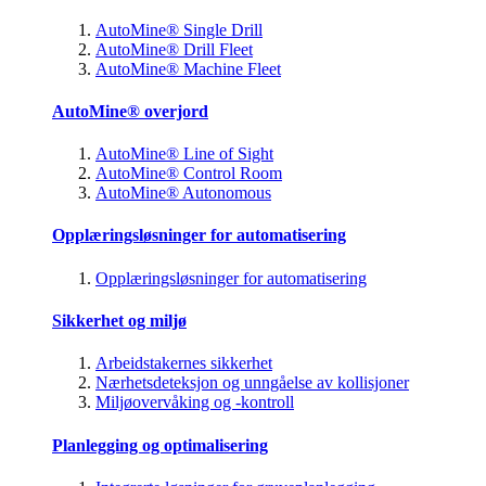
AutoMine® Single Drill
AutoMine® Drill Fleet
AutoMine® Machine Fleet
AutoMine® overjord
AutoMine® Line of Sight
AutoMine® Control Room
AutoMine® Autonomous
Opplæringsløsninger for automatisering
Opplæringsløsninger for automatisering
Sikkerhet og miljø
Arbeidstakernes sikkerhet
Nærhetsdeteksjon og unngåelse av kollisjoner
Miljøovervåking og -kontroll
Planlegging og optimalisering