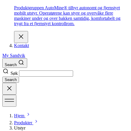
Produktgruppen AutoMine® tilbyr autonomt og fjernstyrt
mobilt utstyr. Operatørene kan styre og overvåke flere
maskiner under og over bakken samtidig, komfortabelt og
trygt fra et fjernstyrt kontrollrom.
Kontakt
My Sandvik
Search
Søk
Search
Hjem
Produkter
Utstyr