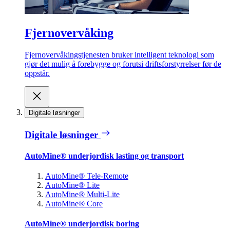
Fjernovervåking
Fjernovervåkingstjenesten bruker intelligent teknologi som
gjør det mulig å forebygge og forutsi driftsforstyrrelser før de
oppstår.
Digitale løsninger
Digitale løsninger
AutoMine® underjordisk lasting og transport
AutoMine® Tele-Remote
AutoMine® Lite
AutoMine® Multi-Lite
AutoMine® Core
AutoMine® underjordisk boring