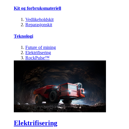
Kit og forbruksmateriell
Vedlikeholdskit
Reparasjonskit
Teknologi
Future of mining
Elektrifisering
RockPulse™
Elektrifisering