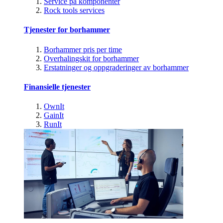
Service på komponenter
Rock tools services
Tjenester for borhammer
Borhammer pris per time
Overhalingskit for borhammer
Erstatninger og oppgraderinger av borhammer
Finansielle tjenester
OwnIt
GainIt
RunIt