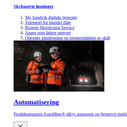
Skybaserte løsninger
My Sandvik digitale tjenester
Telemetri for blandet flåte
Remote Monitoring Service
Apper som følger utstyret
Operativ planlegging og gjennomføring av skift
Automatisering
Produktgruppen AutoMine® tilbyr autonomt og fjernstyrt mobilt 