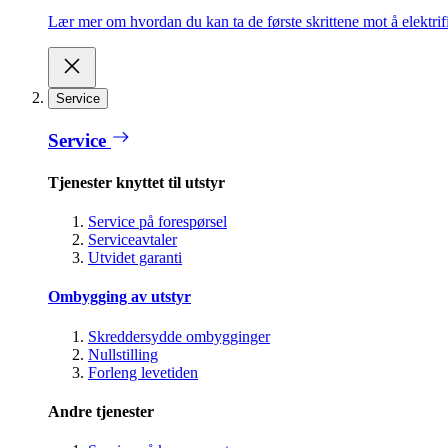
Lær mer om hvordan du kan ta de første skrittene mot å elektrifi
Service
Service
Tjenester knyttet til utstyr
Service på forespørsel
Serviceavtaler
Utvidet garanti
Ombygging av utstyr
Skreddersydde ombygginger
Nullstilling
Forleng levetiden
Andre tjenester