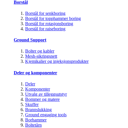
Borstål
Borstål for senkboring
Borstål for topphammer boring
Borstål for rotasjonsboring
Borstål for raiseboring
Ground Support
Bolter og kabler
Mesh-sikringsnett
Kjemikalier og injeksjonsprodukter
Deler og komponenter
Deler
Komponenter
Utvalg av tilleggsutstyr
Bommer og matere
Skuffer
Brannslukking
Ground engaging tools
Borhammer
Boltetårn