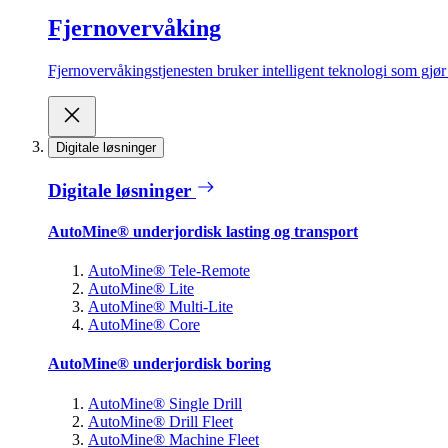
Fjernovervåking
Fjernovervåkingstjenesten bruker intelligent teknologi som gjør d
Digitale løsninger
Digitale løsninger
AutoMine® underjordisk lasting og transport
AutoMine® Tele-Remote
AutoMine® Lite
AutoMine® Multi-Lite
AutoMine® Core
AutoMine® underjordisk boring
AutoMine® Single Drill
AutoMine® Drill Fleet
AutoMine® Machine Fleet