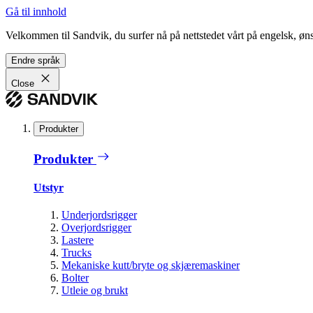
Gå til innhold
Velkommen til Sandvik, du surfer nå på nettstedet vårt på engelsk, ønsk
Endre språk
Close
Produkter
Produkter
Utstyr
Underjordsrigger
Overjordsrigger
Lastere
Trucks
Mekaniske kutt/bryte og skjæremaskiner
Bolter
Utleie og brukt