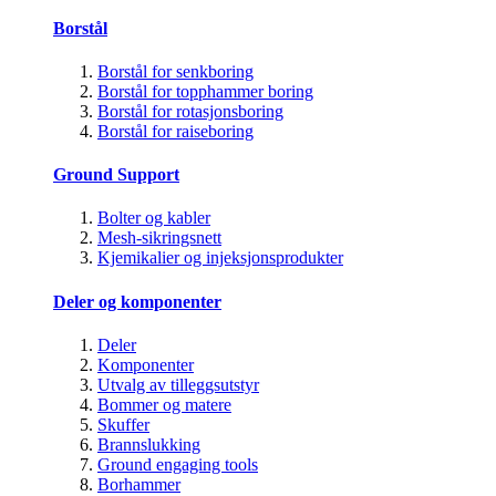
Borstål
Borstål for senkboring
Borstål for topphammer boring
Borstål for rotasjonsboring
Borstål for raiseboring
Ground Support
Bolter og kabler
Mesh-sikringsnett
Kjemikalier og injeksjonsprodukter
Deler og komponenter
Deler
Komponenter
Utvalg av tilleggsutstyr
Bommer og matere
Skuffer
Brannslukking
Ground engaging tools
Borhammer