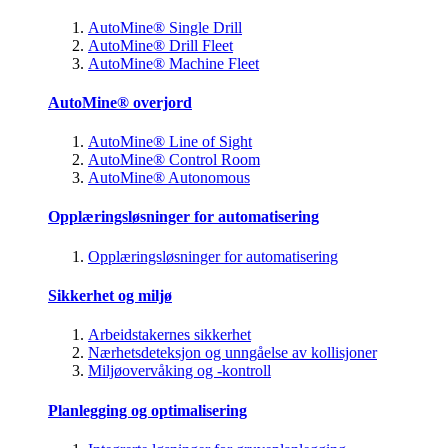
AutoMine® Single Drill
AutoMine® Drill Fleet
AutoMine® Machine Fleet
AutoMine® overjord
AutoMine® Line of Sight
AutoMine® Control Room
AutoMine® Autonomous
Opplæringsløsninger for automatisering
Opplæringsløsninger for automatisering
Sikkerhet og miljø
Arbeidstakernes sikkerhet
Nærhetsdeteksjon og unngåelse av kollisjoner
Miljøovervåking og -kontroll
Planlegging og optimalisering