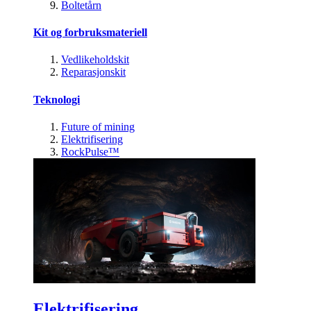
Boltetårn
Kit og forbruksmateriell
Vedlikeholdskit
Reparasjonskit
Teknologi
Future of mining
Elektrifisering
RockPulse™
Elektrifisering