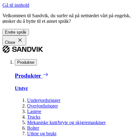
Gå til innhold
Velkommen til Sandvik, du surfer nå på nettstedet vårt på engelsk,
ønsker du å bytte til et annet språk?
Endre språk
Close
Produkter
Produkter
Utstyr
Underjordsrigger
Overjordsrigger
Lastere
Trucks
Mekaniske kutt/bryte og skjæremaskiner
Bolter
Utleie og brukt