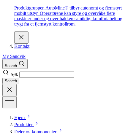
Produktgruppen AutoMine® tilbyr autonomt og fjernstyrt
mobilt utstyr. Operatørene kan styre og overvåke flere
maskiner under og over bakken samtidig, komfortabelt og
trygt fra et fjernstyrt kontrollrom.
Kontakt
My Sandvik
Search
Søk
Search
Hjem
Produkter
Deler og komponenter