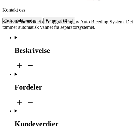
Kontakt oss
Ta kontakt med oss
Be om et tilbud
Sandvik har utviklet en oppgradering av Auto Bleeding System. Det
tømmer automatisk vannet fra separatorsystemet.
Beskrivelse
Fordeler
Kundeverdier