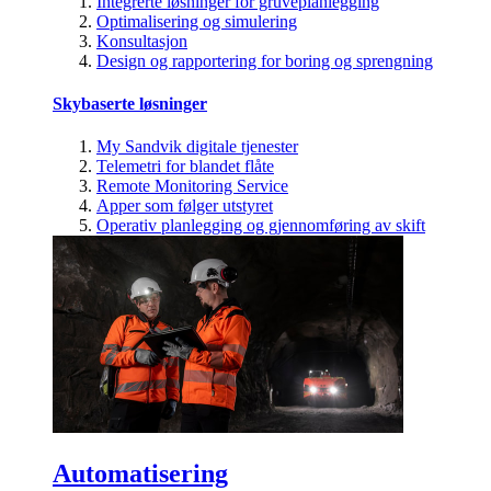
Integrerte løsninger for gruveplanlegging
Optimalisering og simulering
Konsultasjon
Design og rapportering for boring og sprengning
Skybaserte løsninger
My Sandvik digitale tjenester
Telemetri for blandet flåte
Remote Monitoring Service
Apper som følger utstyret
Operativ planlegging og gjennomføring av skift
Automatisering