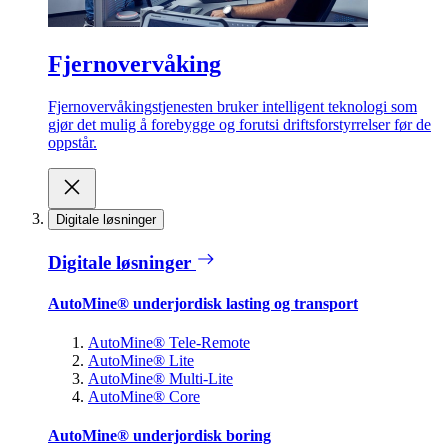
Fjernovervåking
Fjernovervåkingstjenesten bruker intelligent teknologi som
gjør det mulig å forebygge og forutsi driftsforstyrrelser før de
oppstår.
Digitale løsninger
Digitale løsninger
AutoMine® underjordisk lasting og transport
AutoMine® Tele-Remote
AutoMine® Lite
AutoMine® Multi-Lite
AutoMine® Core
AutoMine® underjordisk boring