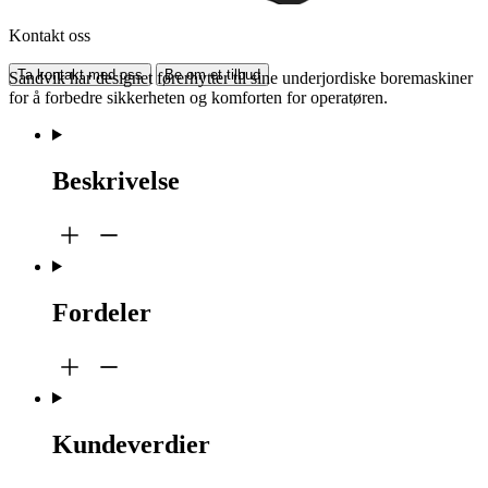
Kontakt oss
Ta kontakt med oss
Be om et tilbud
Sandvik har designet førerhytter til sine underjordiske boremaskiner
for å forbedre sikkerheten og komforten for operatøren.
Beskrivelse
Fordeler
Kundeverdier