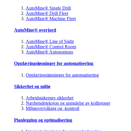
AutoMine® Single Drill
AutoMine® Drill Fleet
AutoMine® Machine Fleet
AutoMine® overjord
AutoMine® Line of Sight
AutoMine® Control Room
AutoMine® Autonomous
Opplæringsløsninger for automatisering
Opplæringsløsninger for automatisering
Sikkerhet og miljø
Arbeidstakernes sikkerhet
Nærhetsdeteksjon og unngåelse av kollisjoner
Miljøovervåking og -kontroll
Planlegging og optimalisering