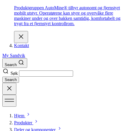
Produktgruppen AutoMine® tilbyr autonomt og fjernstyrt
mobilt utstyr. Operatørene kan styre og overvåke flere
maskiner under og over bakken samtidig, komfortabelt og
trygt fra et fjernstyrt kontrollrom.
Kontakt
My Sandvik
Search
Søk
Search
Hjem
Produkter
Deler og komponenter