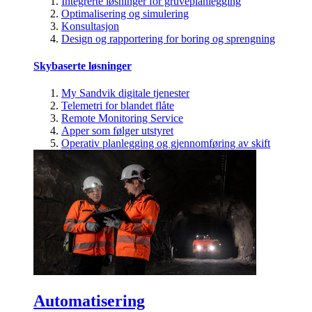
Integrerte løsninger for gruveplanlegging
Optimalisering og simulering
Konsultasjon
Design og rapportering for boring og sprengning
Skybaserte løsninger
My Sandvik digitale tjenester
Telemetri for blandet flåte
Remote Monitoring Service
Apper som følger utstyret
Operativ planlegging og gjennomføring av skift
Automatisering