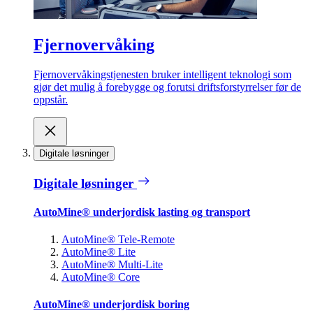
Fjernovervåking
Fjernovervåkingstjenesten bruker intelligent teknologi som
gjør det mulig å forebygge og forutsi driftsforstyrrelser før de
oppstår.
Digitale løsninger
Digitale løsninger
AutoMine® underjordisk lasting og transport
AutoMine® Tele-Remote
AutoMine® Lite
AutoMine® Multi-Lite
AutoMine® Core
AutoMine® underjordisk boring