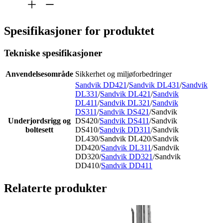
Spesifikasjoner for produktet
Tekniske spesifikasjoner
Anvendelsesområde
Sikkerhet og miljøforbedringer
Sandvik DD421
/
Sandvik DL431
/
Sandvik
DL331
/
Sandvik DL421
/
Sandvik
DL411
/
Sandvik DL321
/
Sandvik
DS311
/
Sandvik DS421
/Sandvik
Underjordsrigg og
DS420/
Sandvik DS411
/Sandvik
boltesett
DS410/
Sandvik DD311
/Sandvik
DL430/Sandvik DL420/Sandvik
DD420/
Sandvik DL311
/Sandvik
DD320/
Sandvik DD321
/Sandvik
DD410/
Sandvik DD411
Relaterte produkter