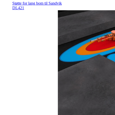
Støtte for lang bom til Sandvik
DL421