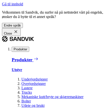
Gå til innhold
Velkommen til Sandvik, du surfer nå på nettstedet vårt på engelsk,
ønsker du å bytte til et annet språk?
Endre språk
Close
Produkter
Produkter
Utstyr
Underjordsrigger
Overjordsrigger
Lastere
Trucks
Mekaniske kutt/bryte og skjæremaskiner
Bolter
Utleie og brukt