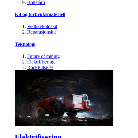
Boltetårn
Kit og forbruksmateriell
Vedlikeholdskit
Reparasjonskit
Teknologi
Future of mining
Elektrifisering
RockPulse™
Elektrifisering