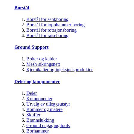
Borstål
Borstål for senkboring
Borstål for topphammer boring
Borstål for rotasjonsboring
Borstål for raiseboring
Ground Support
Bolter og kabler
Mesh-sikringsnett
Kjemikalier og injeksjonsprodukter
Deler og komponenter
Deler
Komponenter
Utvalg av tilleggsutstyr
Bommer og matere
Skuffer
Brannslukking
Ground engaging tools
Borhammer