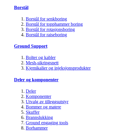
Borstål
Borstål for senkboring
Borstål for topphammer boring
Borstål for rotasjonsboring
Borstål for raiseboring
Ground Support
Bolter og kabler
Mesh-sikringsnett
Kjemikalier og injeksjonsprodukter
Deler og komponenter
Deler
Komponenter
Utvalg av tilleggsutstyr
Bommer og matere
Skuffer
Brannslukking
Ground engaging tools
Borhammer