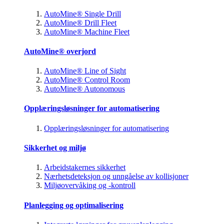
AutoMine® Single Drill
AutoMine® Drill Fleet
AutoMine® Machine Fleet
AutoMine® overjord
AutoMine® Line of Sight
AutoMine® Control Room
AutoMine® Autonomous
Opplæringsløsninger for automatisering
Opplæringsløsninger for automatisering
Sikkerhet og miljø
Arbeidstakernes sikkerhet
Nærhetsdeteksjon og unngåelse av kollisjoner
Miljøovervåking og -kontroll
Planlegging og optimalisering