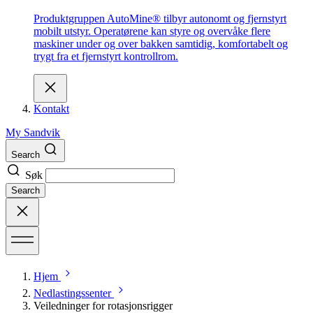
Produktgruppen AutoMine® tilbyr autonomt og fjernstyrt
mobilt utstyr. Operatørene kan styre og overvåke flere
maskiner under og over bakken samtidig, komfortabelt og
trygt fra et fjernstyrt kontrollrom.
Kontakt
My Sandvik
Search
Søk
Search
Hjem
Nedlastingssenter
Veiledninger for rotasjonsrigger