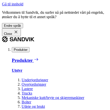
Gå til innhold
Velkommen til Sandvik, du surfer nå på nettstedet vårt på engelsk,
ønsker du å bytte til et annet språk?
Endre språk
Close
Produkter
Produkter
Utstyr
Underjordsrigger
Overjordsrigger
Lastere
Trucks
Mekaniske kutt/bryte og skjæremaskiner
Bolter
Utleie og brukt