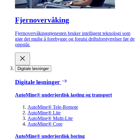
Fjernovervåking
Fjernovervåkingstjenesten bruker intelligent teknologi som
gjør det mulig å forebygge og forutsi driftsforstyrrelser før de
oppstår.
Digitale løsninger
Digitale løsninger
AutoMine® underjordisk lasting og transport
AutoMine® Tele-Remote
AutoMine® Lite
AutoMine® Multi-Lite
AutoMine® Core
AutoMine® underjordisk boring