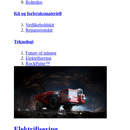
Boltetårn
Kit og forbruksmateriell
Vedlikeholdskit
Reparasjonskit
Teknologi
Future of mining
Elektrifisering
RockPulse™
Elektrifisering