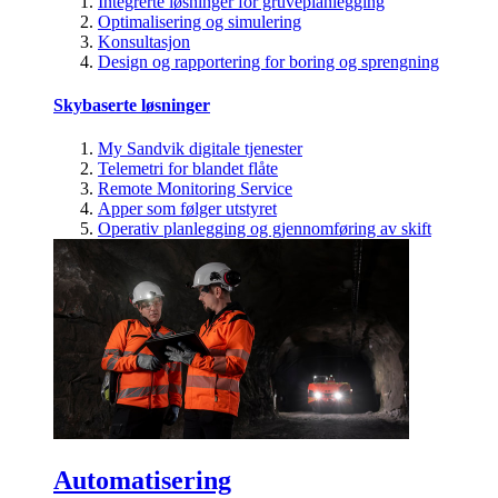
Integrerte løsninger for gruveplanlegging
Optimalisering og simulering
Konsultasjon
Design og rapportering for boring og sprengning
Skybaserte løsninger
My Sandvik digitale tjenester
Telemetri for blandet flåte
Remote Monitoring Service
Apper som følger utstyret
Operativ planlegging og gjennomføring av skift
Automatisering