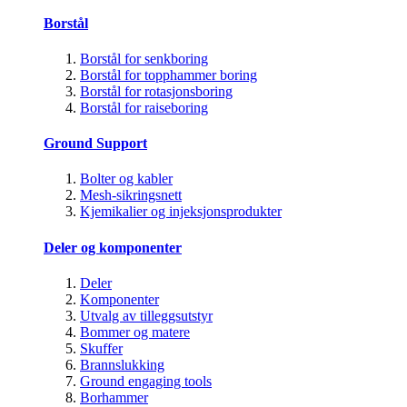
Borstål
Borstål for senkboring
Borstål for topphammer boring
Borstål for rotasjonsboring
Borstål for raiseboring
Ground Support
Bolter og kabler
Mesh-sikringsnett
Kjemikalier og injeksjonsprodukter
Deler og komponenter
Deler
Komponenter
Utvalg av tilleggsutstyr
Bommer og matere
Skuffer
Brannslukking
Ground engaging tools
Borhammer