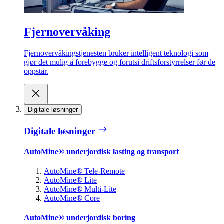
Fjernovervåking
Fjernovervåkingstjenesten bruker intelligent teknologi som
gjør det mulig å forebygge og forutsi driftsforstyrrelser før de
oppstår.
Digitale løsninger
Digitale løsninger
AutoMine® underjordisk lasting og transport
AutoMine® Tele-Remote
AutoMine® Lite
AutoMine® Multi-Lite
AutoMine® Core
AutoMine® underjordisk boring