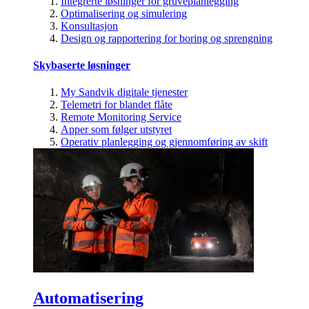
Integrerte løsninger for gruveplanlegging
Optimalisering og simulering
Konsultasjon
Design og rapportering for boring og sprengning
Skybaserte løsninger
My Sandvik digitale tjenester
Telemetri for blandet flåte
Remote Monitoring Service
Apper som følger utstyret
Operativ planlegging og gjennomføring av skift
Automatisering