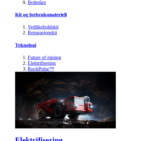
Boltetårn
Kit og forbruksmateriell
Vedlikeholdskit
Reparasjonskit
Teknologi
Future of mining
Elektrifisering
RockPulse™
Elektrifisering