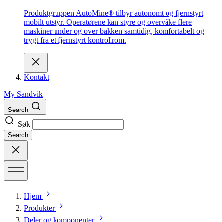
Produktgruppen AutoMine® tilbyr autonomt og fjernstyrt
mobilt utstyr. Operatørene kan styre og overvåke flere
maskiner under og over bakken samtidig, komfortabelt og
trygt fra et fjernstyrt kontrollrom.
Kontakt
My Sandvik
Search
Søk
Search
Hjem
Produkter
Deler og komponenter