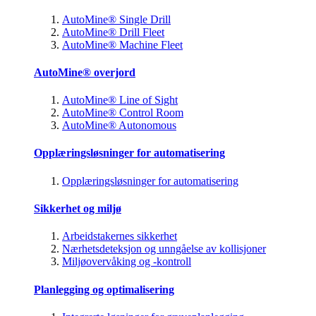
AutoMine® Single Drill
AutoMine® Drill Fleet
AutoMine® Machine Fleet
AutoMine® overjord
AutoMine® Line of Sight
AutoMine® Control Room
AutoMine® Autonomous
Opplæringsløsninger for automatisering
Opplæringsløsninger for automatisering
Sikkerhet og miljø
Arbeidstakernes sikkerhet
Nærhetsdeteksjon og unngåelse av kollisjoner
Miljøovervåking og -kontroll
Planlegging og optimalisering