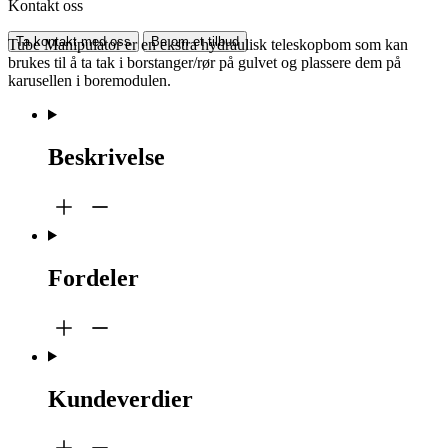
Kontakt oss
Ta kontakt med oss
Be om et tilbud
Tube Manipulator er en ekstra hydraulisk teleskopbom som kan
brukes til å ta tak i borstanger/rør på gulvet og plassere dem på
karusellen i boremodulen.
Beskrivelse
Fordeler
Kundeverdier