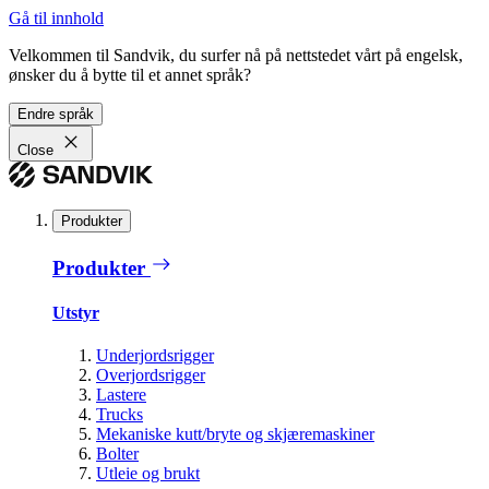
Gå til innhold
Velkommen til Sandvik, du surfer nå på nettstedet vårt på engelsk,
ønsker du å bytte til et annet språk?
Endre språk
Close
Produkter
Produkter
Utstyr
Underjordsrigger
Overjordsrigger
Lastere
Trucks
Mekaniske kutt/bryte og skjæremaskiner
Bolter
Utleie og brukt