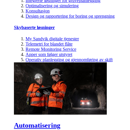
Integrerte løsninger for gruveplanlegging
Optimalisering og simulering
Konsultasjon
Design og rapportering for boring og sprengning
Skybaserte løsninger
My Sandvik digitale tjenester
Telemetri for blandet flåte
Remote Monitoring Service
Apper som følger utstyret
Operativ planlegging og gjennomføring av skift
Automatisering