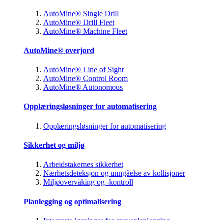
AutoMine® Single Drill
AutoMine® Drill Fleet
AutoMine® Machine Fleet
AutoMine® overjord
AutoMine® Line of Sight
AutoMine® Control Room
AutoMine® Autonomous
Opplæringsløsninger for automatisering
Opplæringsløsninger for automatisering
Sikkerhet og miljø
Arbeidstakernes sikkerhet
Nærhetsdeteksjon og unngåelse av kollisjoner
Miljøovervåking og -kontroll
Planlegging og optimalisering