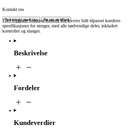
Kontakt oss
Ta kontakt med oss
Be om et tilbud
TRS Upgrade Solution Retrofit Kit leveres fullt tilpasset kundens
spesifikasjoner for stenger, med alle nødvendige deler, inkludert
kontroller og slanger.
Beskrivelse
Fordeler
Kundeverdier