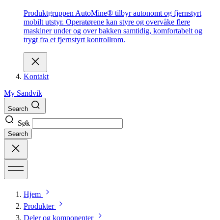
Produktgruppen AutoMine® tilbyr autonomt og fjernstyrt
mobilt utstyr. Operatørene kan styre og overvåke flere
maskiner under og over bakken samtidig, komfortabelt og
trygt fra et fjernstyrt kontrollrom.
Kontakt
My Sandvik
Search
Søk
Search
Hjem
Produkter
Deler og komponenter