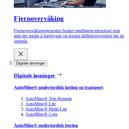
Fjernovervåking
Fjernovervåkingstjenesten bruker intelligent teknologi som
gjør det mulig å forebygge og forutsi driftsforstyrrelser før de
oppstår.
Digitale løsninger
Digitale løsninger
AutoMine® underjordisk lasting og transport
AutoMine® Tele-Remote
AutoMine® Lite
AutoMine® Multi-Lite
AutoMine® Core
AutoMine® underjordisk boring