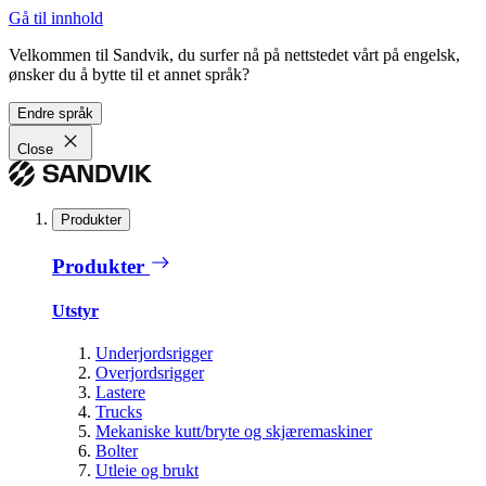
Gå til innhold
Velkommen til Sandvik, du surfer nå på nettstedet vårt på engelsk,
ønsker du å bytte til et annet språk?
Endre språk
Close
Produkter
Produkter
Utstyr
Underjordsrigger
Overjordsrigger
Lastere
Trucks
Mekaniske kutt/bryte og skjæremaskiner
Bolter
Utleie og brukt