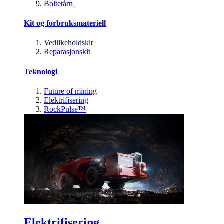
Boltetårn
Kit og forbruksmateriell
Vedlikeholdskit
Reparasjonskit
Teknologi
Future of mining
Elektrifisering
RockPulse™
Elektrifisering