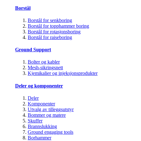
Borstål
Borstål for senkboring
Borstål for topphammer boring
Borstål for rotasjonsboring
Borstål for raiseboring
Ground Support
Bolter og kabler
Mesh-sikringsnett
Kjemikalier og injeksjonsprodukter
Deler og komponenter
Deler
Komponenter
Utvalg av tilleggsutstyr
Bommer og matere
Skuffer
Brannslukking
Ground engaging tools
Borhammer