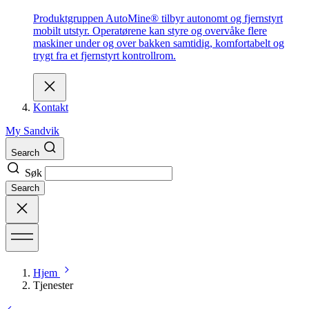
Produktgruppen AutoMine® tilbyr autonomt og fjernstyrt
mobilt utstyr. Operatørene kan styre og overvåke flere
maskiner under og over bakken samtidig, komfortabelt og
trygt fra et fjernstyrt kontrollrom.
Kontakt
My Sandvik
Search
Søk
Search
Hjem
Tjenester