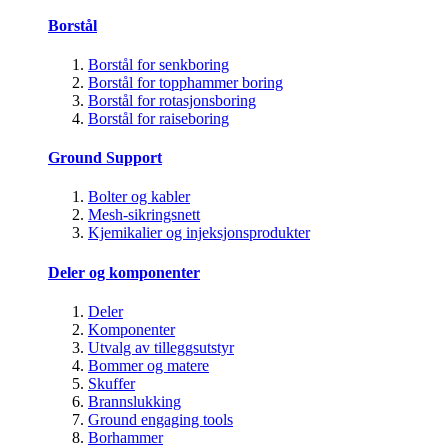
Borstål
Borstål for senkboring
Borstål for topphammer boring
Borstål for rotasjonsboring
Borstål for raiseboring
Ground Support
Bolter og kabler
Mesh-sikringsnett
Kjemikalier og injeksjonsprodukter
Deler og komponenter
Deler
Komponenter
Utvalg av tilleggsutstyr
Bommer og matere
Skuffer
Brannslukking
Ground engaging tools
Borhammer