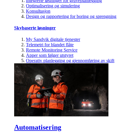
Integrerte løsninger for gruveplanlegging
Optimalisering og simulering
Konsultasjon
Design og rapportering for boring og sprengning
Skybaserte løsninger
My Sandvik digitale tjenester
Telemetri for blandet flåte
Remote Monitoring Service
Apper som følger utstyret
Operativ planlegging og gjennomføring av skift
Automatisering