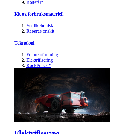
Boltetårn
Kit og forbruksmateriell
Vedlikeholdskit
Reparasjonskit
Teknologi
Future of mining
Elektrifisering
RockPulse™
Elektrifisering