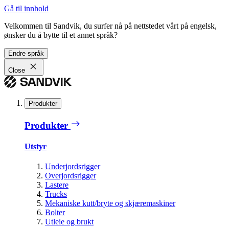
Gå til innhold
Velkommen til Sandvik, du surfer nå på nettstedet vårt på engelsk,
ønsker du å bytte til et annet språk?
Endre språk
Close
Produkter
Produkter
Utstyr
Underjordsrigger
Overjordsrigger
Lastere
Trucks
Mekaniske kutt/bryte og skjæremaskiner
Bolter
Utleie og brukt