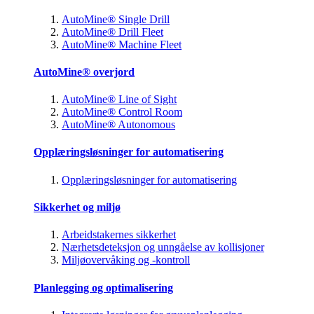
AutoMine® Single Drill
AutoMine® Drill Fleet
AutoMine® Machine Fleet
AutoMine® overjord
AutoMine® Line of Sight
AutoMine® Control Room
AutoMine® Autonomous
Opplæringsløsninger for automatisering
Opplæringsløsninger for automatisering
Sikkerhet og miljø
Arbeidstakernes sikkerhet
Nærhetsdeteksjon og unngåelse av kollisjoner
Miljøovervåking og -kontroll
Planlegging og optimalisering