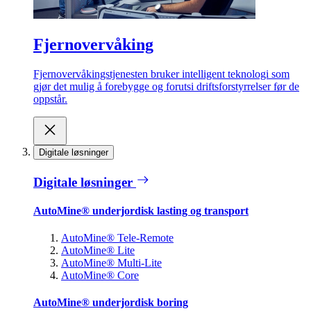
Fjernovervåking
Fjernovervåkingstjenesten bruker intelligent teknologi som
gjør det mulig å forebygge og forutsi driftsforstyrrelser før de
oppstår.
Digitale løsninger
Digitale løsninger
AutoMine® underjordisk lasting og transport
AutoMine® Tele-Remote
AutoMine® Lite
AutoMine® Multi-Lite
AutoMine® Core
AutoMine® underjordisk boring