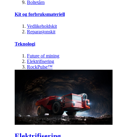
Boltetårn
Kit og forbruksmateriell
Vedlikeholdskit
Reparasjonskit
Teknologi
Future of mining
Elektrifisering
RockPulse™
Elektrifisering