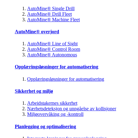
AutoMine® Single Drill
AutoMine® Drill Fleet
AutoMine® Machine Fleet
AutoMine® overjord
AutoMine® Line of Sight
AutoMine® Control Room
AutoMine® Autonomous
Opplæringsløsninger for automatisering
Opplæringsløsninger for automatisering
Sikkerhet og miljø
Arbeidstakernes sikkerhet
Nærhetsdeteksjon og unngåelse av kollisjoner
Miljøovervåking og -kontroll
Planlegging og optimalisering