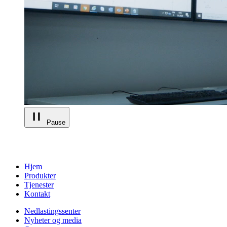
Pause
Hjem
Produkter
Tjenester
Kontakt
Nedlastingssenter
Nyheter og media