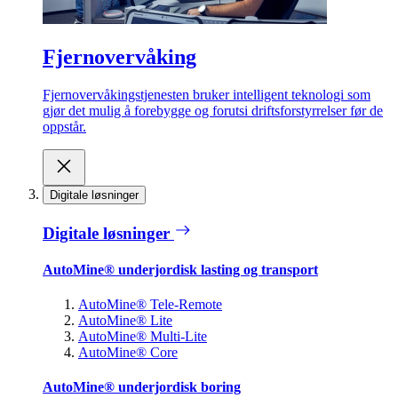
Fjernovervåking
Fjernovervåkingstjenesten bruker intelligent teknologi som
gjør det mulig å forebygge og forutsi driftsforstyrrelser før de
oppstår.
Digitale løsninger
Digitale løsninger
AutoMine® underjordisk lasting og transport
AutoMine® Tele-Remote
AutoMine® Lite
AutoMine® Multi-Lite
AutoMine® Core
AutoMine® underjordisk boring