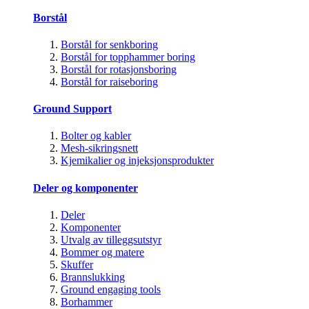
Borstål
Borstål for senkboring
Borstål for topphammer boring
Borstål for rotasjonsboring
Borstål for raiseboring
Ground Support
Bolter og kabler
Mesh-sikringsnett
Kjemikalier og injeksjonsprodukter
Deler og komponenter
Deler
Komponenter
Utvalg av tilleggsutstyr
Bommer og matere
Skuffer
Brannslukking
Ground engaging tools
Borhammer