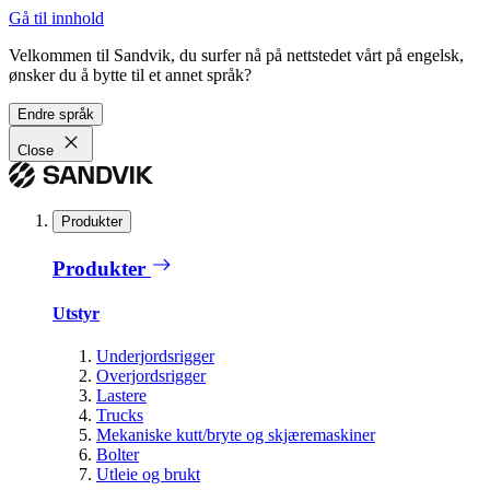
Gå til innhold
Velkommen til Sandvik, du surfer nå på nettstedet vårt på engelsk,
ønsker du å bytte til et annet språk?
Endre språk
Close
Produkter
Produkter
Utstyr
Underjordsrigger
Overjordsrigger
Lastere
Trucks
Mekaniske kutt/bryte og skjæremaskiner
Bolter
Utleie og brukt