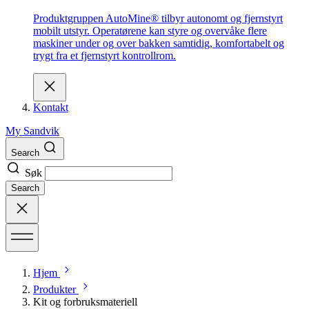
Produktgruppen AutoMine® tilbyr autonomt og fjernstyrt
mobilt utstyr. Operatørene kan styre og overvåke flere
maskiner under og over bakken samtidig, komfortabelt og
trygt fra et fjernstyrt kontrollrom.
Kontakt
My Sandvik
Search
Søk
Search
Hjem
Produkter
Kit og forbruksmateriell