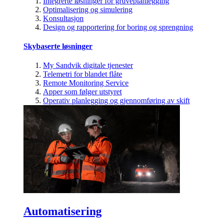
Integrerte løsninger for gruveplanlegging
Optimalisering og simulering
Konsultasjon
Design og rapportering for boring og sprengning
Skybaserte løsninger
My Sandvik digitale tjenester
Telemetri for blandet flåte
Remote Monitoring Service
Apper som følger utstyret
Operativ planlegging og gjennomføring av skift
Automatisering