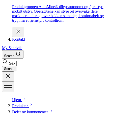
Produktgruppen AutoMine® tilbyr autonomt og fjernstyrt
mobilt utstyr. Operatørene kan styre og overvåke flere
maskiner under og over bakken samtidig, komfortabelt og
trygt fra et fjernstyrt kontrollrom.
Kontakt
My Sandvik
Search
Søk
Search
Hjem
Produkter
Deler og komponenter