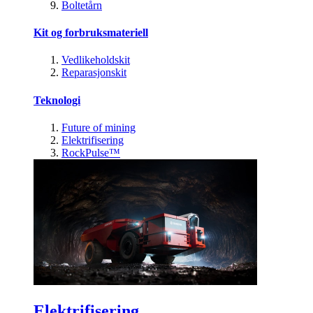
Boltetårn
Kit og forbruksmateriell
Vedlikeholdskit
Reparasjonskit
Teknologi
Future of mining
Elektrifisering
RockPulse™
Elektrifisering