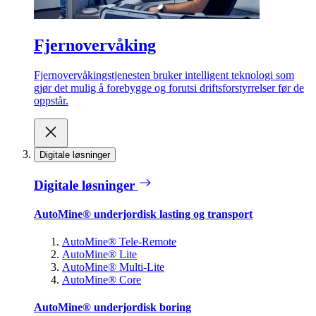
Fjernovervåking
Fjernovervåkingstjenesten bruker intelligent teknologi som
gjør det mulig å forebygge og forutsi driftsforstyrrelser før de
oppstår.
Digitale løsninger
Digitale løsninger
AutoMine® underjordisk lasting og transport
AutoMine® Tele-Remote
AutoMine® Lite
AutoMine® Multi-Lite
AutoMine® Core
AutoMine® underjordisk boring