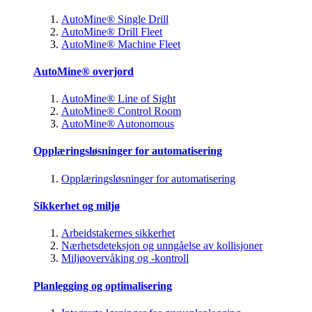
AutoMine® Single Drill
AutoMine® Drill Fleet
AutoMine® Machine Fleet
AutoMine® overjord
AutoMine® Line of Sight
AutoMine® Control Room
AutoMine® Autonomous
Opplæringsløsninger for automatisering
Opplæringsløsninger for automatisering
Sikkerhet og miljø
Arbeidstakernes sikkerhet
Nærhetsdeteksjon og unngåelse av kollisjoner
Miljøovervåking og -kontroll
Planlegging og optimalisering