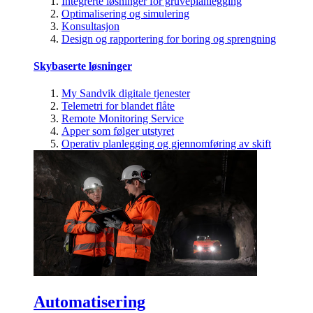
Integrerte løsninger for gruveplanlegging
Optimalisering og simulering
Konsultasjon
Design og rapportering for boring og sprengning
Skybaserte løsninger
My Sandvik digitale tjenester
Telemetri for blandet flåte
Remote Monitoring Service
Apper som følger utstyret
Operativ planlegging og gjennomføring av skift
Automatisering