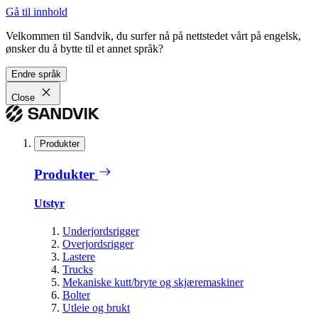
Gå til innhold
Velkommen til Sandvik, du surfer nå på nettstedet vårt på engelsk,
ønsker du å bytte til et annet språk?
Endre språk
Close
Produkter
Produkter
Utstyr
Underjordsrigger
Overjordsrigger
Lastere
Trucks
Mekaniske kutt/bryte og skjæremaskiner
Bolter
Utleie og brukt