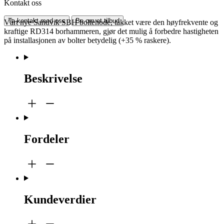
Kontakt oss
Ta kontakt med oss
Be om et tilbud
Vårt nye Sandvik SBH boltehode, takket være den høyfrekvente og
kraftige RD314 borhammeren, gjør det mulig å forbedre hastigheten
på installasjonen av bolter betydelig (+35 % raskere).
Beskrivelse
Fordeler
Kundeverdier