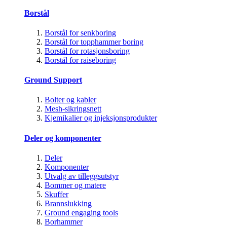
Borstål
Borstål for senkboring
Borstål for topphammer boring
Borstål for rotasjonsboring
Borstål for raiseboring
Ground Support
Bolter og kabler
Mesh-sikringsnett
Kjemikalier og injeksjonsprodukter
Deler og komponenter
Deler
Komponenter
Utvalg av tilleggsutstyr
Bommer og matere
Skuffer
Brannslukking
Ground engaging tools
Borhammer