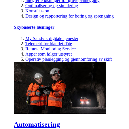
Integrerte løsninger for gruveplanlegging
Optimalisering og simulering
Konsultasjon
Design og rapportering for boring og sprengning
Skybaserte løsninger
My Sandvik digitale tjenester
Telemetri for blandet flåte
Remote Monitoring Service
Apper som følger utstyret
Operativ planlegging og gjennomføring av skift
Automatisering