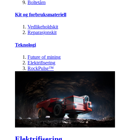
Boltetårn
Kit og forbruksmateriell
Vedlikeholdskit
Reparasjonskit
Teknologi
Future of mining
Elektrifisering
RockPulse™
Elektrifisering