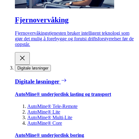
Fjernovervåking
Fjernovervåkingstjenesten bruker intelligent teknologi som
gjør det mulig å forebygge og forutsi driftsforstyrrelser før de
oppstår.
Digitale løsninger
Digitale løsninger
AutoMine® underjordisk lasting og transport
AutoMine® Tele-Remote
AutoMine® Lite
AutoMine® Multi-Lite
AutoMine® Core
AutoMine® underjordisk boring