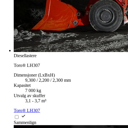
Diesellastere
Toro® LH307
Dimensjoner (LxBxH)
9,300 / 2,200 / 2,300 mm
Kapasitet
7 000 kg
Utvalg av skuffer
3,1 - 3,7 m³
Toro® LH307
Sammenlign