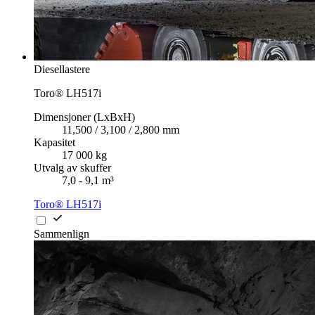
Diesellastere
Toro® LH517i
Dimensjoner (LxBxH)
11,500 / 3,100 / 2,800 mm
Kapasitet
17 000 kg
Utvalg av skuffer
7,0 - 9,1 m³
Toro® LH517i
Sammenlign