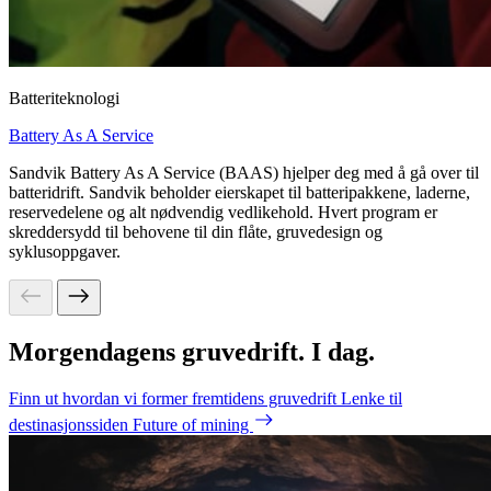
Batteriteknologi
Battery As A Service
Sandvik Battery As A Service (BAAS) hjelper deg med å gå over til
batteridrift. Sandvik beholder eierskapet til batteripakkene, laderne,
reservedelene og alt nødvendig vedlikehold. Hvert program er
skreddersydd til behovene til din flåte, gruvedesign og
syklusoppgaver.
Morgendagens gruvedrift. I dag.
Finn ut hvordan vi former fremtidens gruvedrift
Lenke til
destinasjonssiden Future of mining