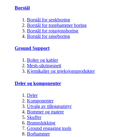
Borstål
Borstål for senkboring
Borstål for topphammer boring
Borstål for rotasjonsboring
Borstål for raiseboring
Ground Support
Bolter og kabler
Mesh-sikringsnett
Kjemikalier og injeksjonsprodukter
Deler og komponenter
Deler
Komponenter
Utvalg av tilleggsutstyr
Bommer og matere
Skuffer
Brannslukking
Ground engaging tools
Borhammer