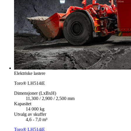
Elektriske lastere
Toro® LH514iE
Dimensjoner (LxBxH)
11,300 / 2,900 / 2,500 mm
Kapasitet
14 000 kg
Utvalg av skuffer
4,6 - 7,0 m³
Toro® LH514iE