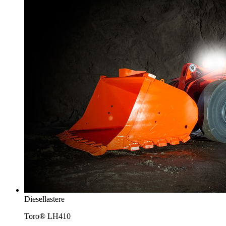
Diesellastere
Toro® LH410