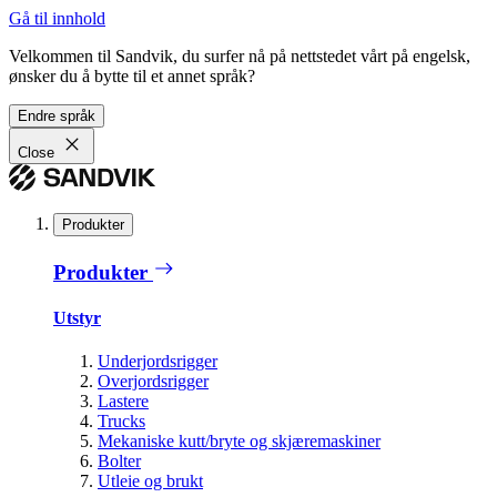
Gå til innhold
Velkommen til Sandvik, du surfer nå på nettstedet vårt på engelsk,
ønsker du å bytte til et annet språk?
Endre språk
Close
Produkter
Produkter
Utstyr
Underjordsrigger
Overjordsrigger
Lastere
Trucks
Mekaniske kutt/bryte og skjæremaskiner
Bolter
Utleie og brukt