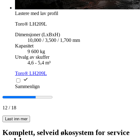
Lastere med lav profil
Toro® LH209L
Dimensjoner (LxBxH)
10,000 / 3,500 / 1,700 mm
Kapasitet
9 600 kg
Utvalg av skuffer
4,6 - 5,4 m³
Toro® LH209L
Sammenlign
12
/
18
Last inn mer
Komplett, selveid økosystem for service