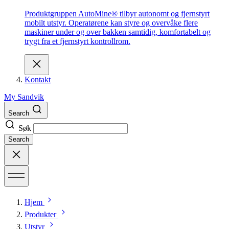
Produktgruppen AutoMine® tilbyr autonomt og fjernstyrt
mobilt utstyr. Operatørene kan styre og overvåke flere
maskiner under og over bakken samtidig, komfortabelt og
trygt fra et fjernstyrt kontrollrom.
Kontakt
My Sandvik
Search
Søk
Search
Hjem
Produkter
Utstyr