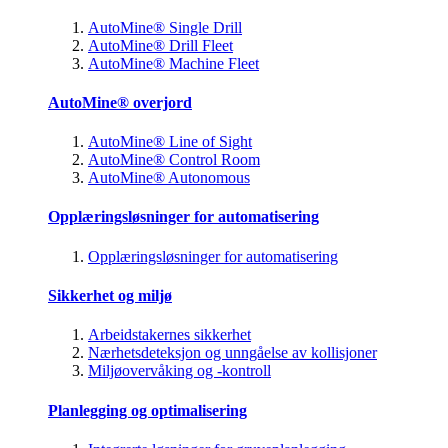
AutoMine® Single Drill
AutoMine® Drill Fleet
AutoMine® Machine Fleet
AutoMine® overjord
AutoMine® Line of Sight
AutoMine® Control Room
AutoMine® Autonomous
Opplæringsløsninger for automatisering
Opplæringsløsninger for automatisering
Sikkerhet og miljø
Arbeidstakernes sikkerhet
Nærhetsdeteksjon og unngåelse av kollisjoner
Miljøovervåking og -kontroll
Planlegging og optimalisering