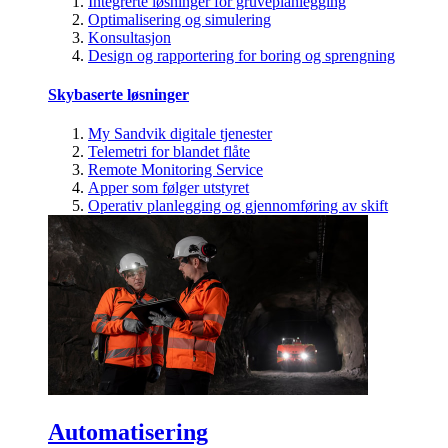
Integrerte løsninger for gruveplanlegging
Optimalisering og simulering
Konsultasjon
Design og rapportering for boring og sprengning
Skybaserte løsninger
My Sandvik digitale tjenester
Telemetri for blandet flåte
Remote Monitoring Service
Apper som følger utstyret
Operativ planlegging og gjennomføring av skift
Automatisering