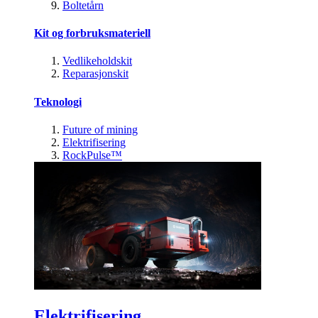
Boltetårn
Kit og forbruksmateriell
Vedlikeholdskit
Reparasjonskit
Teknologi
Future of mining
Elektrifisering
RockPulse™
Elektrifisering