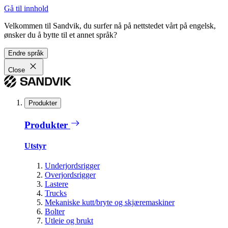
Gå til innhold
Velkommen til Sandvik, du surfer nå på nettstedet vårt på engelsk,
ønsker du å bytte til et annet språk?
Endre språk
Close
Produkter
Produkter
Utstyr
Underjordsrigger
Overjordsrigger
Lastere
Trucks
Mekaniske kutt/bryte og skjæremaskiner
Bolter
Utleie og brukt