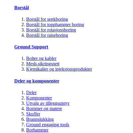
Borstål
Borstål for senkboring
Borstål for topphammer boring
Borstål for rotasjonsboring
Borstål for raiseboring
Ground Support
Bolter og kabler
Mesh-sikringsnett
Kjemikalier og injeksjonsprodukter
Deler og komponenter
Deler
Komponenter
Utvalg av tilleggsutstyr
Bommer og matere
Skuffer
Brannslukking
Ground engaging tools
Borhammer