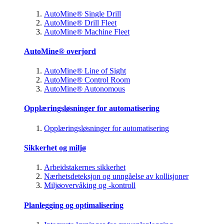
AutoMine® Single Drill
AutoMine® Drill Fleet
AutoMine® Machine Fleet
AutoMine® overjord
AutoMine® Line of Sight
AutoMine® Control Room
AutoMine® Autonomous
Opplæringsløsninger for automatisering
Opplæringsløsninger for automatisering
Sikkerhet og miljø
Arbeidstakernes sikkerhet
Nærhetsdeteksjon og unngåelse av kollisjoner
Miljøovervåking og -kontroll
Planlegging og optimalisering