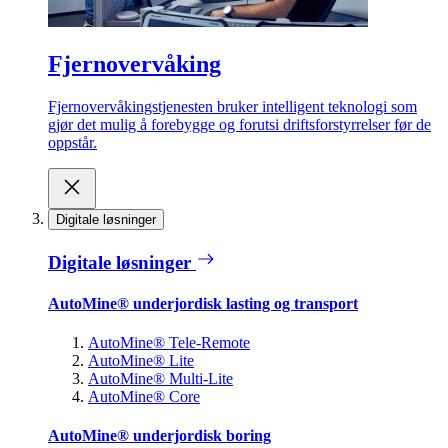
Fjernovervåking
Fjernovervåkingstjenesten bruker intelligent teknologi som
gjør det mulig å forebygge og forutsi driftsforstyrrelser før de
oppstår.
Digitale løsninger
Digitale løsninger
AutoMine® underjordisk lasting og transport
AutoMine® Tele-Remote
AutoMine® Lite
AutoMine® Multi-Lite
AutoMine® Core
AutoMine® underjordisk boring