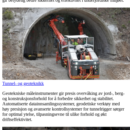
gir betydelig bedre sikkerhet og effektivitet i underjordiske miljøer.
Tunnel- og geoteknikk
Geotekniske måleinstrumenter gir presis overvåking av jord-, berg-
og konstruksjonsforhold for å forbedre sikkerhet og stabilitet.
Automatiserte datainnsamlingssystemer, geodetiske verktøy med
høy presisjon og avanserte kontrollsystemer for tunnelrigger sørger
for optimal ytelse, tilpasningsevne til ulike forhold og økt
driftseffektivitet.