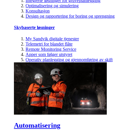
Integrerte løsninger for gruveplanlegging
Optimalisering og simulering
Konsultasjon
Design og rapportering for boring og sprengning
Skybaserte løsninger
My Sandvik digitale tjenester
Telemetri for blandet flåte
Remote Monitoring Service
Apper som følger utstyret
Operativ planlegging og gjennomføring av skift
Automatisering