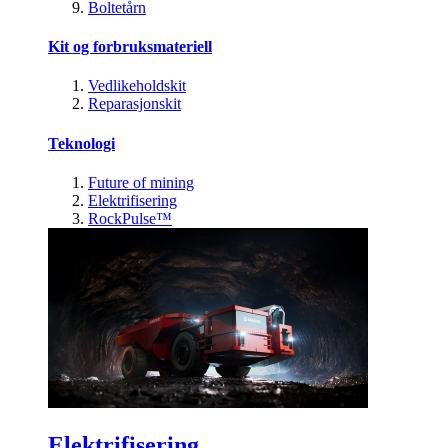
Boltetårn
Kit og forbruksmateriell
Vedlikeholdskit
Reparasjonskit
Teknologi
Future of mining
Elektrifisering
RockPulse™
Elektrifisering