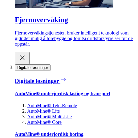
Fjernovervåking
Fjernovervåkingstjenesten bruker intelligent teknologi som
gjør det mulig å forebygge og forutsi driftsforstyrrelser før de
oppstår.
Digitale løsninger
Digitale løsninger
AutoMine® underjordisk lasting og transport
AutoMine® Tele-Remote
AutoMine® Lite
AutoMine® Multi-Lite
AutoMine® Core
AutoMine® underjordisk boring