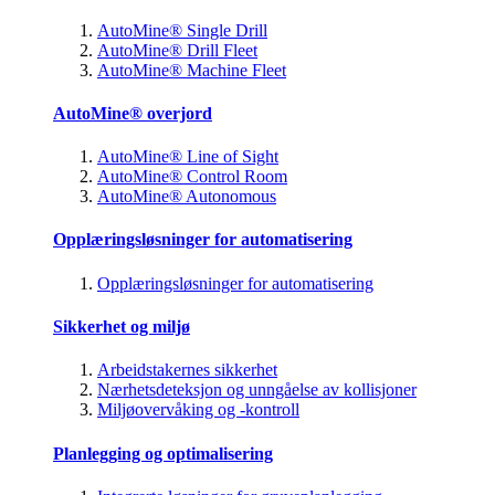
AutoMine® Single Drill
AutoMine® Drill Fleet
AutoMine® Machine Fleet
AutoMine® overjord
AutoMine® Line of Sight
AutoMine® Control Room
AutoMine® Autonomous
Opplæringsløsninger for automatisering
Opplæringsløsninger for automatisering
Sikkerhet og miljø
Arbeidstakernes sikkerhet
Nærhetsdeteksjon og unngåelse av kollisjoner
Miljøovervåking og -kontroll
Planlegging og optimalisering