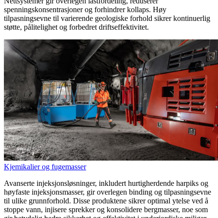
Nettsystemer gir overlegen lastfordeling, reduserer
spenningskonsentrasjoner og forhindrer kollaps. Høy
tilpasningsevne til varierende geologiske forhold sikrer kontinuerlig
støtte, pålitelighet og forbedret driftseffektivitet.
Kjemikalier og fugemasser
Avanserte injeksjonsløsninger, inkludert hurtigherdende harpiks og
høyfaste injeksjonsmasser, gir overlegen binding og tilpasningsevne
til ulike grunnforhold. Disse produktene sikrer optimal ytelse ved å
stoppe vann, injisere sprekker og konsolidere bergmasser, noe som