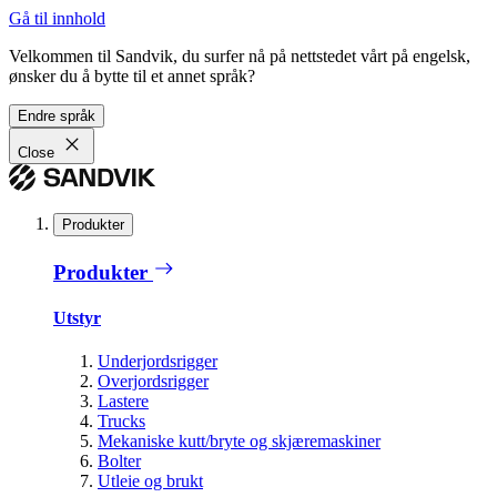
Gå til innhold
Velkommen til Sandvik, du surfer nå på nettstedet vårt på engelsk,
ønsker du å bytte til et annet språk?
Endre språk
Close
Produkter
Produkter
Utstyr
Underjordsrigger
Overjordsrigger
Lastere
Trucks
Mekaniske kutt/bryte og skjæremaskiner
Bolter
Utleie og brukt