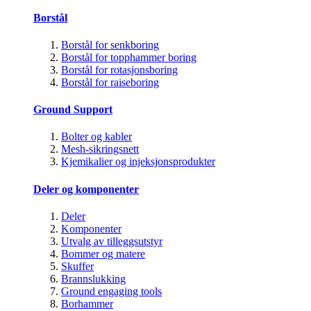
Borstål
Borstål for senkboring
Borstål for topphammer boring
Borstål for rotasjonsboring
Borstål for raiseboring
Ground Support
Bolter og kabler
Mesh-sikringsnett
Kjemikalier og injeksjonsprodukter
Deler og komponenter
Deler
Komponenter
Utvalg av tilleggsutstyr
Bommer og matere
Skuffer
Brannslukking
Ground engaging tools
Borhammer