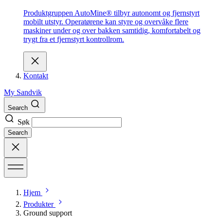
Produktgruppen AutoMine® tilbyr autonomt og fjernstyrt
mobilt utstyr. Operatørene kan styre og overvåke flere
maskiner under og over bakken samtidig, komfortabelt og
trygt fra et fjernstyrt kontrollrom.
Kontakt
My Sandvik
Search
Søk
Search
Hjem
Produkter
Ground support