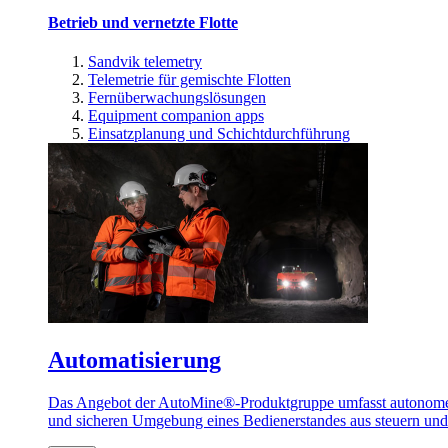
Betrieb und vernetzte Flotte
Sandvik telemetry
Telemetrie für gemischte Flotten
Fernüberwachungslösungen
Equipment companion apps
Einsatzplanung und Schichtdurchführung
Automatisierung
Das Angebot der AutoMine®-Produktgruppe umfasst autonome u
und sicheren Umgebung eines Bedienerstandes aus steuern un