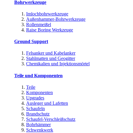
Bohrwerkzeuge
Imlochbohrwerkzeuge
Außenhammer-Bohrwerkzeuge
Rollenmeißel
Raise Boring Werkzeuge
Ground Support
Felsanker und Kabelanker
Stahlmatten und Geogitter
Chemikalien und Injektionsmörtel
Teile und Komponenten
Teile
Komponenten
Upgrades
Ausleger und Lafetten
Schaufeln
Brandschutz
Schaufel-Verschleißschutz
Bohrhämmer
Schwenkwerk