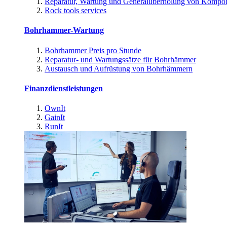
Reparatur, Wartung und Generalüberholung von Kompo
Rock tools services
Bohrhammer-Wartung
Bohrhammer Preis pro Stunde
Reparatur- und Wartungssätze für Bohrhämmer
Austausch und Aufrüstung von Bohrhämmern
Finanzdienstleistungen
OwnIt
GainIt
RunIt