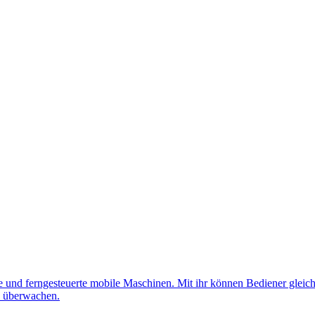
nd ferngesteuerte mobile Maschinen. Mit ihr können Bediener gleichz
d überwachen.