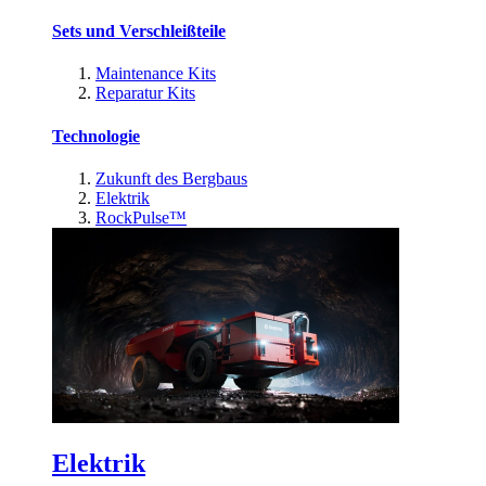
Sets und Verschleißteile
Maintenance Kits
Reparatur Kits
Technologie
Zukunft des Bergbaus
Elektrik
RockPulse™
Elektrik