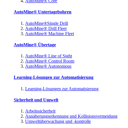
AutoMine® Core
AutoMine® Untertagebohren
AutoMine®Single Drill
AutoMine® Drill Fleet
AutoMine® Machine Fleet
AutoMine® Übertage
AutoMine® Line of Sight
AutoMine® Control Room
AutoMine® Autonomous
Learning-Lösungen zur Automatisierung
Learning-Lösungen zur Automatisierung
Sicherheit und Umwelt
Arbeitssicherheit
Annäherungserkennung und Kollisionsvermeidung
Umweltüberwachung und -kontrolle