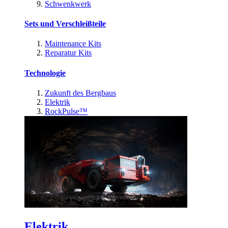
Schwenkwerk
Sets und Verschleißteile
Maintenance Kits
Reparatur Kits
Technologie
Zukunft des Bergbaus
Elektrik
RockPulse™
Elektrik