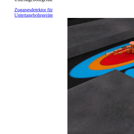
Zugangsdetektor für
Untertagebohrgeräte