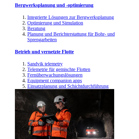
Bergwerksplanung und -optimierung
Integrierte Lösungen zur Bergwerksplanung
Optimierung und Simulation
Beratung
Planung und Berichterstattung für Bohr- und
Sprengarbeiten
Betrieb und vernetzte Flotte
Sandvik telemetry
Telemetrie für gemischte Flotten
Fernüberwachungslösungen
Equipment companion apps
Einsatzplanung und Schichtdurchführung