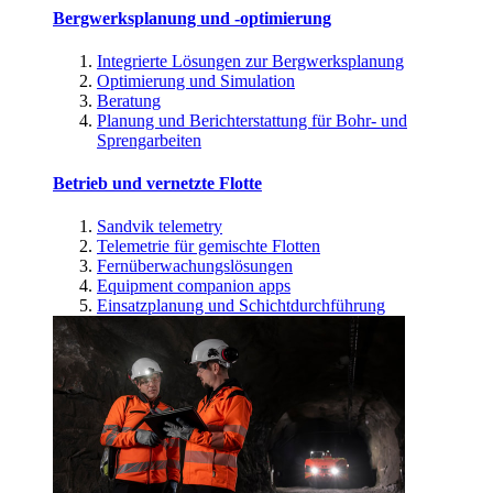
Bergwerksplanung und -optimierung
Integrierte Lösungen zur Bergwerksplanung
Optimierung und Simulation
Beratung
Planung und Berichterstattung für Bohr- und
Sprengarbeiten
Betrieb und vernetzte Flotte
Sandvik telemetry
Telemetrie für gemischte Flotten
Fernüberwachungslösungen
Equipment companion apps
Einsatzplanung und Schichtdurchführung