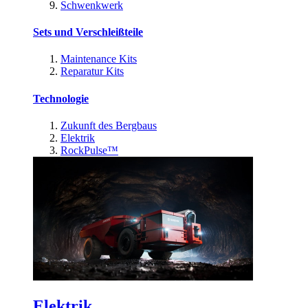
Schwenkwerk
Sets und Verschleißteile
Maintenance Kits
Reparatur Kits
Technologie
Zukunft des Bergbaus
Elektrik
RockPulse™
Elektrik