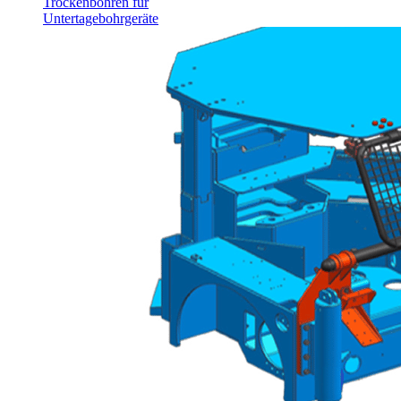
Trockenbohren für
Untertagebohrgeräte