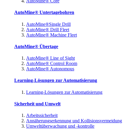
AutoMine® Core
AutoMine® Untertagebohren
AutoMine®Single Drill
AutoMine® Drill Fleet
AutoMine® Machine Fleet
AutoMine® Übertage
AutoMine® Line of Sight
AutoMine® Control Room
AutoMine® Autonomous
Learning-Lösungen zur Automatisierung
Learning-Lösungen zur Automatisierung
Sicherheit und Umwelt
Arbeitssicherheit
Annäherungserkennung und Kollisionsvermeidung
Umweltüberwachung und -kontrolle