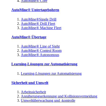
AutoMine® Core
AutoMine® Untertagebohren
AutoMine®Single Drill
AutoMine® Drill Fleet
AutoMine® Machine Fleet
AutoMine® Übertage
AutoMine® Line of Sight
AutoMine® Control Room
AutoMine® Autonomous
Learning-Lösungen zur Automatisierung
Learning-Lösungen zur Automatisierung
Sicherheit und Umwelt
Arbeitssicherheit
Annäherungserkennung und Kollisionsvermeidung
Umweltüberwachung und -kontrolle