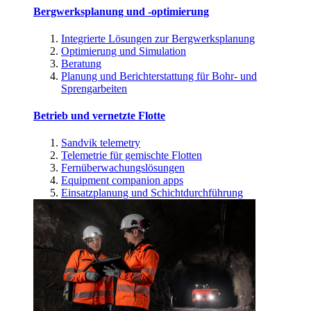
Bergwerksplanung und -optimierung
Integrierte Lösungen zur Bergwerksplanung
Optimierung und Simulation
Beratung
Planung und Berichterstattung für Bohr- und
Sprengarbeiten
Betrieb und vernetzte Flotte
Sandvik telemetry
Telemetrie für gemischte Flotten
Fernüberwachungslösungen
Equipment companion apps
Einsatzplanung und Schichtdurchführung