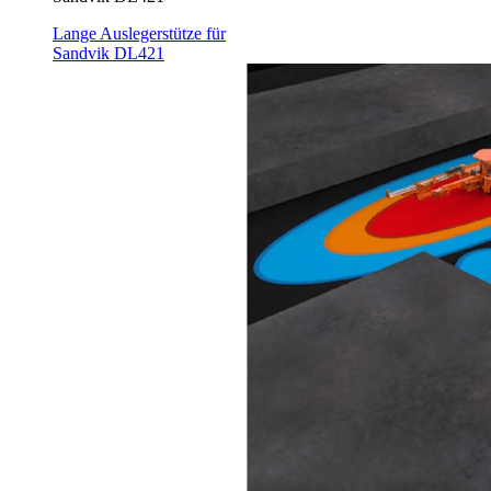
Lange Auslegerstütze für
Sandvik DL421