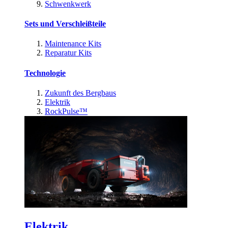
Schwenkwerk
Sets und Verschleißteile
Maintenance Kits
Reparatur Kits
Technologie
Zukunft des Bergbaus
Elektrik
RockPulse™
Elektrik