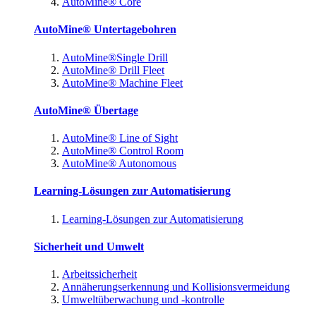
AutoMine® Core
AutoMine® Untertagebohren
AutoMine®Single Drill
AutoMine® Drill Fleet
AutoMine® Machine Fleet
AutoMine® Übertage
AutoMine® Line of Sight
AutoMine® Control Room
AutoMine® Autonomous
Learning-Lösungen zur Automatisierung
Learning-Lösungen zur Automatisierung
Sicherheit und Umwelt
Arbeitssicherheit
Annäherungserkennung und Kollisionsvermeidung
Umweltüberwachung und -kontrolle