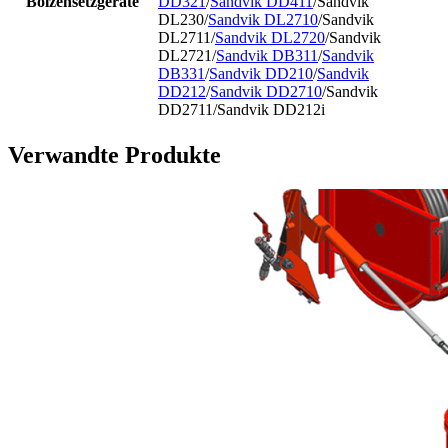
Bolzensetzgeräte
DD321
/
Sandvik DD411
/Sandvik
DL230/
Sandvik DL2710
/Sandvik
DL2711/
Sandvik DL2720
/Sandvik
DL2721/
Sandvik DB311
/
Sandvik
DB331
/
Sandvik DD210
/
Sandvik
DD212
/
Sandvik DD2710
/Sandvik
DD2711/Sandvik DD212i
Verwandte Produkte