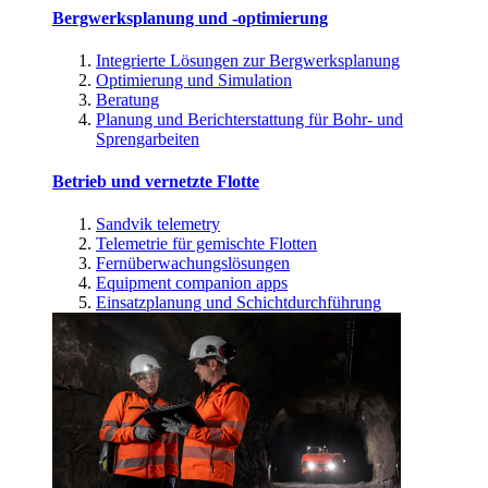
Bergwerksplanung und -optimierung
Integrierte Lösungen zur Bergwerksplanung
Optimierung und Simulation
Beratung
Planung und Berichterstattung für Bohr- und
Sprengarbeiten
Betrieb und vernetzte Flotte
Sandvik telemetry
Telemetrie für gemischte Flotten
Fernüberwachungslösungen
Equipment companion apps
Einsatzplanung und Schichtdurchführung