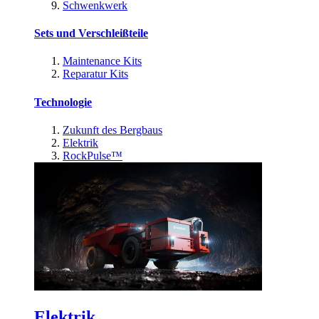
Schwenkwerk
Sets und Verschleißteile
Maintenance Kits
Reparatur Kits
Technologie
Zukunft des Bergbaus
Elektrik
RockPulse™
Elektrik