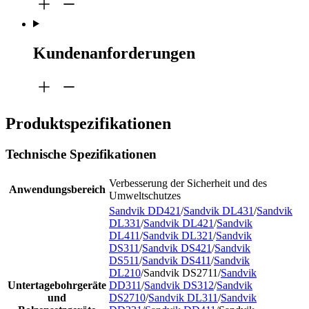
Kundenanforderungen
Produktspezifikationen
Technische Spezifikationen
Verbesserung der Sicherheit und des
Anwendungsbereich
Umweltschutzes
Sandvik DD421
/
Sandvik DL431
/
Sandvik
DL331
/
Sandvik DL421
/
Sandvik
DL411
/
Sandvik DL321
/
Sandvik
DS311
/
Sandvik DS421
/
Sandvik
DS511
/
Sandvik DS411
/
Sandvik
DL210
/Sandvik DS2711/
Sandvik
Untertagebohrgeräte
DD311
/
Sandvik DS312
/
Sandvik
und
DS2710
/
Sandvik DL311
/
Sandvik