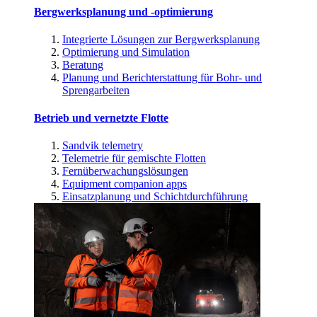
Bergwerksplanung und -optimierung
Integrierte Lösungen zur Bergwerksplanung
Optimierung und Simulation
Beratung
Planung und Berichterstattung für Bohr- und
Sprengarbeiten
Betrieb und vernetzte Flotte
Sandvik telemetry
Telemetrie für gemischte Flotten
Fernüberwachungslösungen
Equipment companion apps
Einsatzplanung und Schichtdurchführung