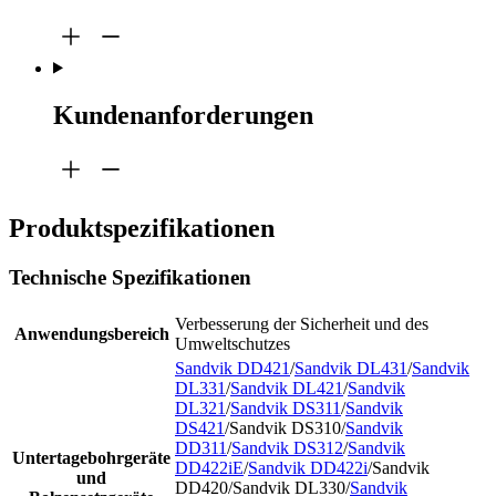
Kundenanforderungen
Produktspezifikationen
Technische Spezifikationen
Verbesserung der Sicherheit und des
Anwendungsbereich
Umweltschutzes
Sandvik DD421
/
Sandvik DL431
/
Sandvik
DL331
/
Sandvik DL421
/
Sandvik
DL321
/
Sandvik DS311
/
Sandvik
DS421
/Sandvik DS310/
Sandvik
DD311
/
Sandvik DS312
/
Sandvik
Untertagebohrgeräte
DD422iE
/
Sandvik DD422i
/Sandvik
und
DD420/Sandvik DL330/
Sandvik