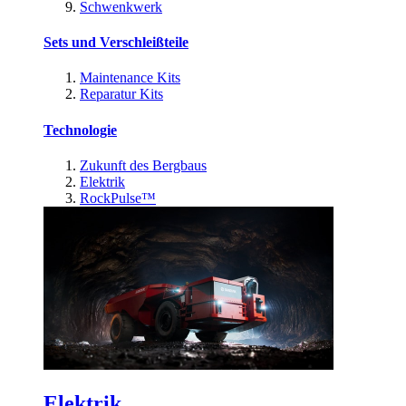
Schwenkwerk
Sets und Verschleißteile
Maintenance Kits
Reparatur Kits
Technologie
Zukunft des Bergbaus
Elektrik
RockPulse™
Elektrik