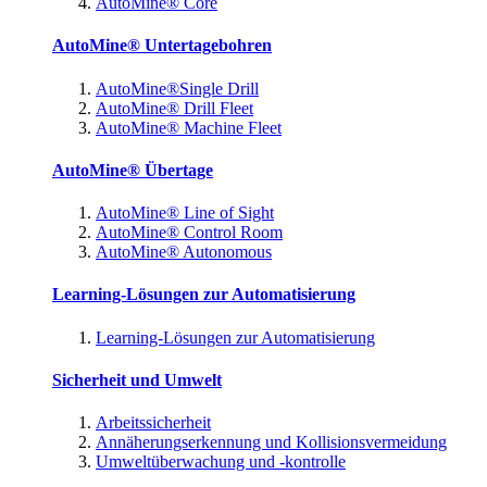
AutoMine® Core
AutoMine® Untertagebohren
AutoMine®Single Drill
AutoMine® Drill Fleet
AutoMine® Machine Fleet
AutoMine® Übertage
AutoMine® Line of Sight
AutoMine® Control Room
AutoMine® Autonomous
Learning-Lösungen zur Automatisierung
Learning-Lösungen zur Automatisierung
Sicherheit und Umwelt
Arbeitssicherheit
Annäherungserkennung und Kollisionsvermeidung
Umweltüberwachung und -kontrolle