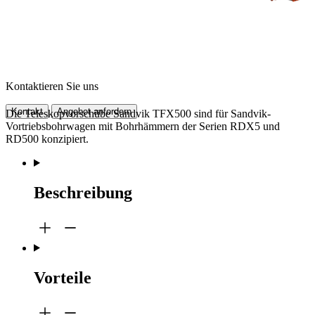
Kontaktieren Sie uns
Kontakt
Angebot anfordern
Die Teleskopvorschübe Sandvik TFX500 sind für Sandvik-
Vortriebsbohrwagen mit Bohrhämmern der Serien RDX5 und
RD500 konzipiert.
Beschreibung
Vorteile