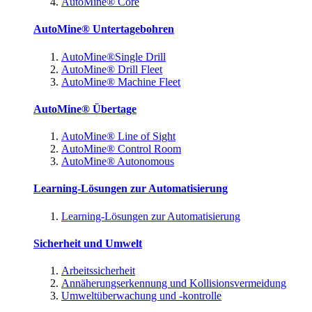
AutoMine® Core
AutoMine® Untertagebohren
AutoMine®Single Drill
AutoMine® Drill Fleet
AutoMine® Machine Fleet
AutoMine® Übertage
AutoMine® Line of Sight
AutoMine® Control Room
AutoMine® Autonomous
Learning-Lösungen zur Automatisierung
Learning-Lösungen zur Automatisierung
Sicherheit und Umwelt
Arbeitssicherheit
Annäherungserkennung und Kollisionsvermeidung
Umweltüberwachung und -kontrolle