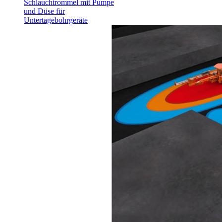
Schlauchtrommel mit Pumpe
und Düse für
Untertagebohrgeräte