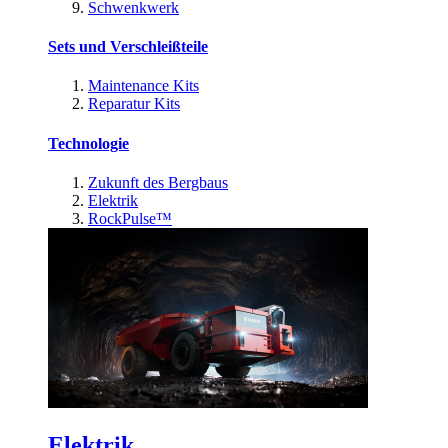
Schwenkwerk
Sets und Verschleißteile
Maintenance Kits
Reparatur Kits
Technologie
Zukunft des Bergbaus
Elektrik
RockPulse™
Elektrik