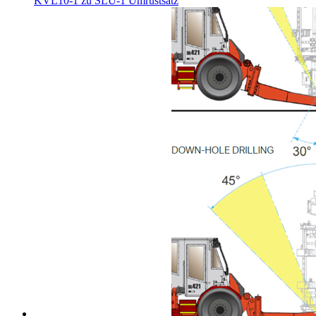
KVL10-1 zu SLU-1 Umrüstsatz