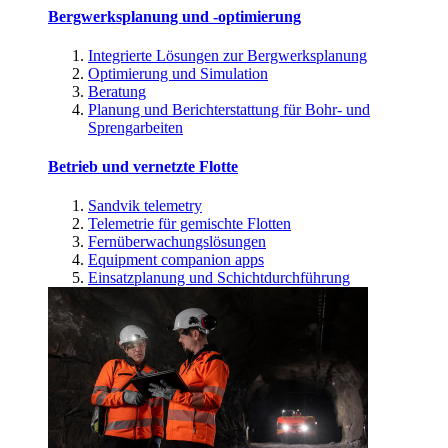
Bergwerksplanung und -optimierung
Integrierte Lösungen zur Bergwerksplanung
Optimierung und Simulation
Beratung
Planung und Berichterstattung für Bohr- und
Sprengarbeiten
Betrieb und vernetzte Flotte
Sandvik telemetry
Telemetrie für gemischte Flotten
Fernüberwachungslösungen
Equipment companion apps
Einsatzplanung und Schichtdurchführung