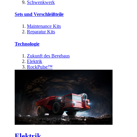
Schwenkwerk
Sets und Verschleißteile
Maintenance Kits
Reparatur Kits
Technologie
Zukunft des Bergbaus
Elektrik
RockPulse™
Elektrik