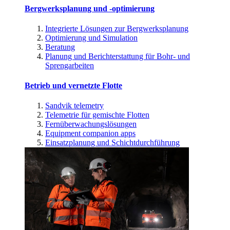
Bergwerksplanung und -optimierung
Integrierte Lösungen zur Bergwerksplanung
Optimierung und Simulation
Beratung
Planung und Berichterstattung für Bohr- und
Sprengarbeiten
Betrieb und vernetzte Flotte
Sandvik telemetry
Telemetrie für gemischte Flotten
Fernüberwachungslösungen
Equipment companion apps
Einsatzplanung und Schichtdurchführung