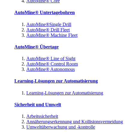
AutoMine® Core
AutoMine® Untertagebohren
AutoMine®Single Drill
AutoMine® Drill Fleet
AutoMine® Machine Fleet
AutoMine® Übertage
AutoMine® Line of Sight
AutoMine® Control Room
AutoMine® Autonomous
Learning-Lösungen zur Automatisierung
Learning-Lösungen zur Automatisierung
Sicherheit und Umwelt
Arbeitssicherheit
Annäherungserkennung und Kollisionsvermeidung
Umweltüberwachung und -kontrolle