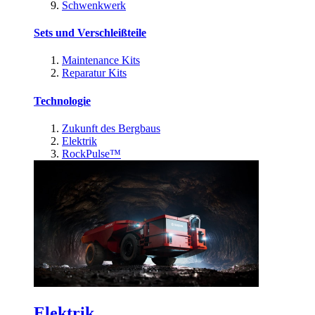
Schwenkwerk
Sets und Verschleißteile
Maintenance Kits
Reparatur Kits
Technologie
Zukunft des Bergbaus
Elektrik
RockPulse™
Elektrik