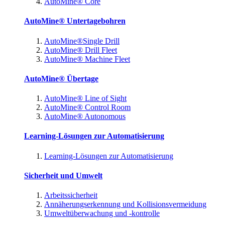
AutoMine® Core
AutoMine® Untertagebohren
AutoMine®Single Drill
AutoMine® Drill Fleet
AutoMine® Machine Fleet
AutoMine® Übertage
AutoMine® Line of Sight
AutoMine® Control Room
AutoMine® Autonomous
Learning-Lösungen zur Automatisierung
Learning-Lösungen zur Automatisierung
Sicherheit und Umwelt
Arbeitssicherheit
Annäherungserkennung und Kollisionsvermeidung
Umweltüberwachung und -kontrolle