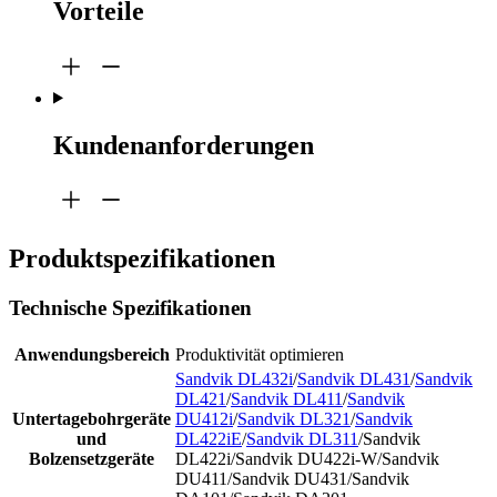
Vorteile
Kundenanforderungen
Produktspezifikationen
Technische Spezifikationen
Anwendungsbereich
Produktivität optimieren
Sandvik DL432i
/
Sandvik DL431
/
Sandvik
DL421
/
Sandvik DL411
/
Sandvik
Untertagebohrgeräte
DU412i
/
Sandvik DL321
/
Sandvik
und
DL422iE
/
Sandvik DL311
/Sandvik
Bolzensetzgeräte
DL422i/Sandvik DU422i-W/Sandvik
DU411/Sandvik DU431/Sandvik