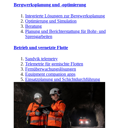
Bergwerksplanung und -optimierung
Integrierte Lösungen zur Bergwerksplanung
Optimierung und Simulation
Beratung
Planung und Berichterstattung für Bohr- und
Sprengarbeiten
Betrieb und vernetzte Flotte
Sandvik telemetry
Telemetrie für gemischte Flotten
Fernüberwachungslösungen
Equipment companion apps
Einsatzplanung und Schichtdurchführung