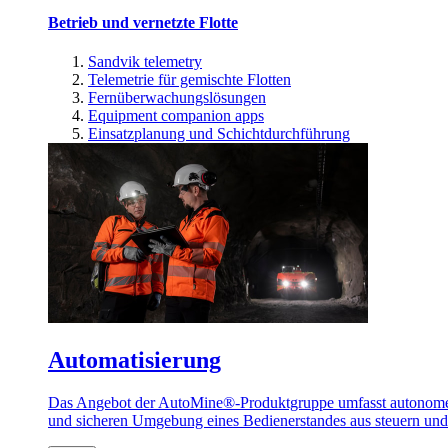
Betrieb und vernetzte Flotte
Sandvik telemetry
Telemetrie für gemischte Flotten
Fernüberwachungslösungen
Equipment companion apps
Einsatzplanung und Schichtdurchführung
Automatisierung
Das Angebot der AutoMine®-Produktgruppe umfasst autonome u
und sicheren Umgebung eines Bedienerstandes aus steuern un