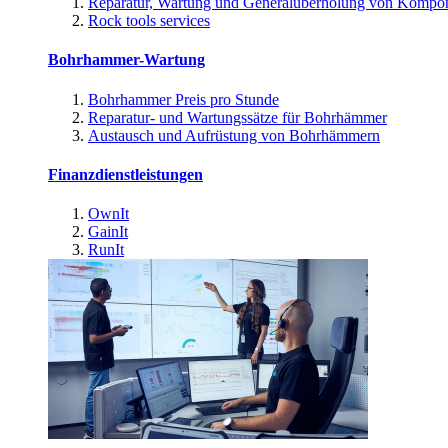
Reparatur, Wartung und Generalüberholung von Kompo
Rock tools services
Bohrhammer-Wartung
Bohrhammer Preis pro Stunde
Reparatur- und Wartungssätze für Bohrhämmer
Austausch und Aufrüstung von Bohrhämmern
Finanzdienstleistungen
OwnIt
GainIt
RunIt