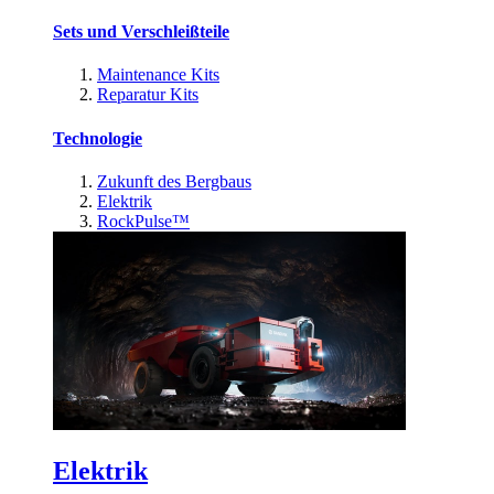
Sets und Verschleißteile
Maintenance Kits
Reparatur Kits
Technologie
Zukunft des Bergbaus
Elektrik
RockPulse™
Elektrik