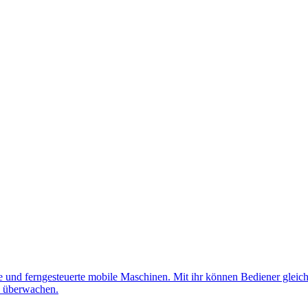
nd ferngesteuerte mobile Maschinen. Mit ihr können Bediener gleichz
d überwachen.