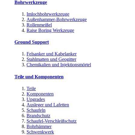
Bohrwerkzeuge
Imlochbohrwerkzeuge
Außenhammer-Bohrwerkzeuge
Rollenmeißel
Raise Boring Werkzeuge
Ground Support
Felsanker und Kabelanker
Stahlmatten und Geogitter
Chemikalien und Injektionsmörtel
Teile und Komponenten
Teile
Komponenten
Upgrades
Ausleger und Lafetten
Schaufeln
Brandschutz
Schaufel-Verschleißschutz
Bohrhämmer
Schwenkwerk