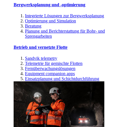
Bergwerksplanung und -optimierung
Integrierte Lösungen zur Bergwerksplanung
Optimierung und Simulation
Beratung
Planung und Berichterstattung für Bohr- und
Sprengarbeiten
Betrieb und vernetzte Flotte
Sandvik telemetry
Telemetrie für gemischte Flotten
Fernüberwachungslösungen
Equipment companion apps
Einsatzplanung und Schichtdurchführung