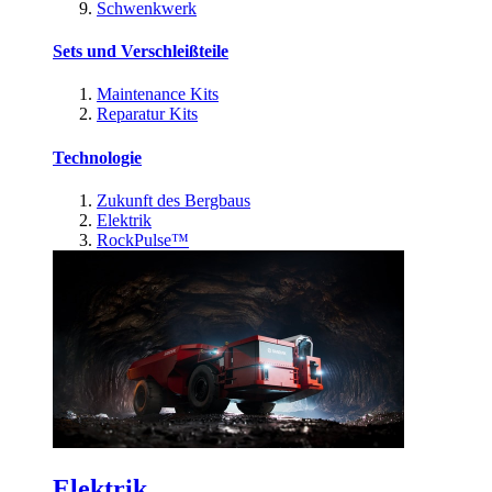
Schwenkwerk
Sets und Verschleißteile
Maintenance Kits
Reparatur Kits
Technologie
Zukunft des Bergbaus
Elektrik
RockPulse™
Elektrik