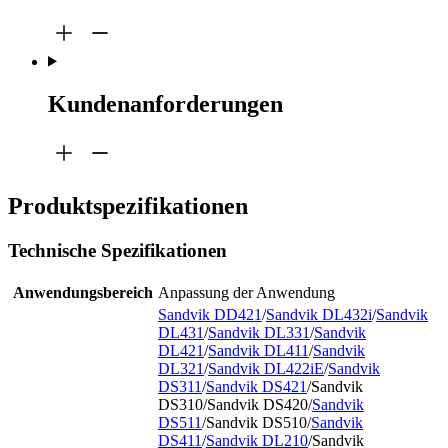
Kundenanforderungen
Produktspezifikationen
Technische Spezifikationen
Anwendungsbereich
Anpassung der Anwendung
Sandvik DD421
/
Sandvik DL432i
/
Sandvik
DL431
/
Sandvik DL331
/
Sandvik
DL421
/
Sandvik DL411
/
Sandvik
DL321
/
Sandvik DL422iE
/
Sandvik
DS311
/
Sandvik DS421
/Sandvik
DS310/Sandvik DS420/
Sandvik
DS511
/Sandvik DS510/
Sandvik
DS411
/
Sandvik DL210
/Sandvik