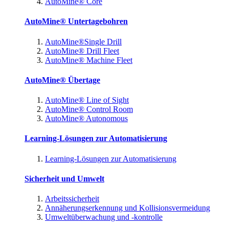
AutoMine® Core
AutoMine® Untertagebohren
AutoMine®Single Drill
AutoMine® Drill Fleet
AutoMine® Machine Fleet
AutoMine® Übertage
AutoMine® Line of Sight
AutoMine® Control Room
AutoMine® Autonomous
Learning-Lösungen zur Automatisierung
Learning-Lösungen zur Automatisierung
Sicherheit und Umwelt
Arbeitssicherheit
Annäherungserkennung und Kollisionsvermeidung
Umweltüberwachung und -kontrolle