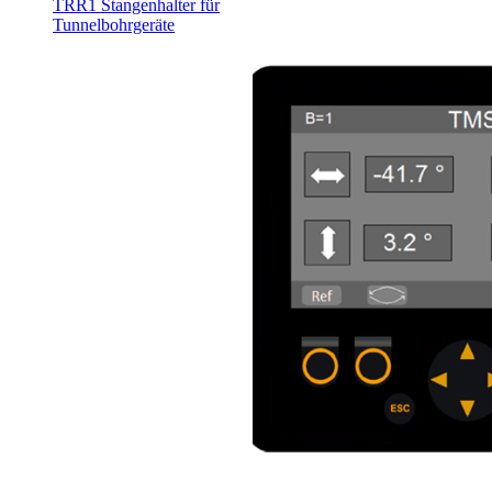
TRR1 Stangenhalter für
Tunnelbohrgeräte