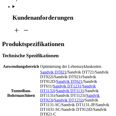
Kundenanforderungen
Produktspezifikationen
Technische Spezifikationen
Anwendungsbereich
Optimierung der Lebenszykluskosten
Sandvik DT821
/Sandvik DT721/Sandvik
DT922i/Sandvik DT921i/Sandvik
DT912D/
Sandvik DT621
/Sandvik
DT611/
Sandvik DT1231
/
Sandvik
Tunnelbau-
DT1132i
/
Sandvik DT1131
/Sandvik
Bohrmaschinen
DT1131i/Sandvik DT1121i/
Sandvik
DT923i
/
Sandvik DT1232i
/Sandvik
DT1131-SC/Sandvik DT1131-JP/Sandvik
DT1031-SC/Sandvik DT912iD/Sandvik
DT821-C