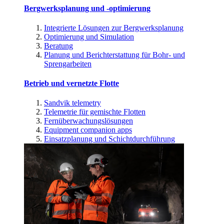
Bergwerksplanung und -optimierung
Integrierte Lösungen zur Bergwerksplanung
Optimierung und Simulation
Beratung
Planung und Berichterstattung für Bohr- und
Sprengarbeiten
Betrieb und vernetzte Flotte
Sandvik telemetry
Telemetrie für gemischte Flotten
Fernüberwachungslösungen
Equipment companion apps
Einsatzplanung und Schichtdurchführung