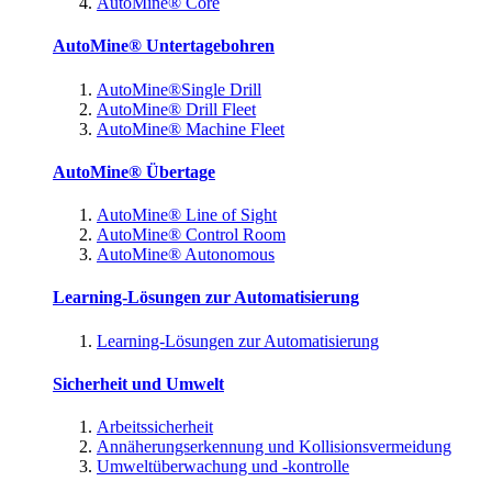
AutoMine® Core
AutoMine® Untertagebohren
AutoMine®Single Drill
AutoMine® Drill Fleet
AutoMine® Machine Fleet
AutoMine® Übertage
AutoMine® Line of Sight
AutoMine® Control Room
AutoMine® Autonomous
Learning-Lösungen zur Automatisierung
Learning-Lösungen zur Automatisierung
Sicherheit und Umwelt
Arbeitssicherheit
Annäherungserkennung und Kollisionsvermeidung
Umweltüberwachung und -kontrolle