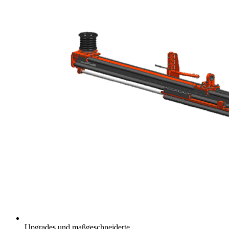
Upgrades und maßgeschneiderte