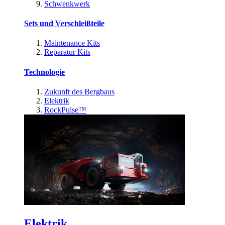
Schwenkwerk
Sets und Verschleißteile
Maintenance Kits
Reparatur Kits
Technologie
Zukunft des Bergbaus
Elektrik
RockPulse™
Elektrik