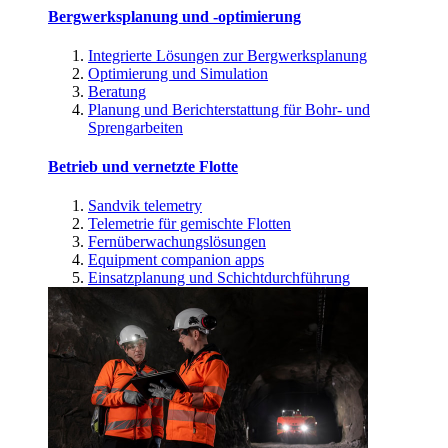
Bergwerksplanung und -optimierung
Integrierte Lösungen zur Bergwerksplanung
Optimierung und Simulation
Beratung
Planung und Berichterstattung für Bohr- und
Sprengarbeiten
Betrieb und vernetzte Flotte
Sandvik telemetry
Telemetrie für gemischte Flotten
Fernüberwachungslösungen
Equipment companion apps
Einsatzplanung und Schichtdurchführung