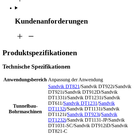
Kundenanforderungen
Produktspezifikationen
Technische Spezifikationen
Anwendungsbereich
Anpassung der Anwendung
Sandvik DT821
/Sandvik DT922i/Sandvik
DT921i/Sandvik DT912D/Sandvik
DT1331i/Sandvik DT1231i/Sandvik
DT611/
Sandvik DT1231
/
Sandvik
Tunnelbau-
DT1132i
/Sandvik DT1131i/Sandvik
Bohrmaschinen
DT1121i/
Sandvik DT923i
/
Sandvik
DT1232i
/Sandvik DT1131-JP/Sandvik
DT1031-SC/Sandvik DT912iD/Sandvik
DT821-C