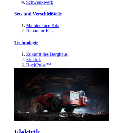
Schwenkwerk
Sets und Verschleißteile
Maintenance Kits
Reparatur Kits
Technologie
Zukunft des Bergbaus
Elektrik
RockPulse™
Elektrik