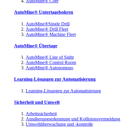
AutoMine® Core
AutoMine® Untertagebohren
AutoMine®Single Drill
AutoMine® Drill Fleet
AutoMine® Machine Fleet
AutoMine® Übertage
AutoMine® Line of Sight
AutoMine® Control Room
AutoMine® Autonomous
Learning-Lösungen zur Automatisierung
Learning-Lösungen zur Automatisierung
Sicherheit und Umwelt
Arbeitssicherheit
Annäherungserkennung und Kollisionsvermeidung
Umweltüberwachung und -kontrolle