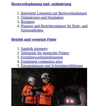
Bergwerksplanung und -optimierung
Integrierte Lösungen zur Bergwerksplanung
Optimierung und Simulation
Beratung
Planung und Berichterstattung für Bohr- und
Sprengarbeiten
Betrieb und vernetzte Flotte
Sandvik telemetry
Telemetrie für gemischte Flotten
Fernüberwachungslösungen
Equipment companion apps
Einsatzplanung und Schichtdurchführung