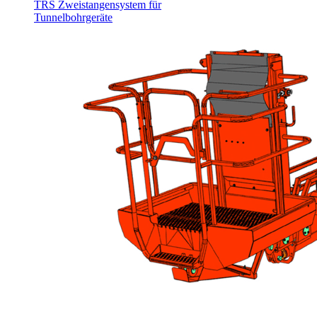
TRS Zweistangensystem für
Tunnelbohrgeräte