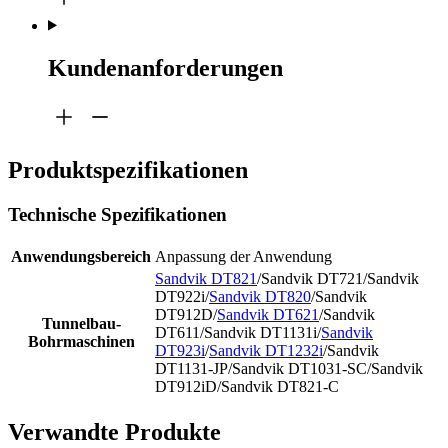
Kundenanforderungen
Produktspezifikationen
Technische Spezifikationen
Anwendungsbereich
Anpassung der Anwendung
Sandvik DT821
/Sandvik DT721/Sandvik
DT922i/
Sandvik DT820
/Sandvik
DT912D/
Sandvik DT621
/Sandvik
Tunnelbau-
DT611/Sandvik DT1131i/
Sandvik
Bohrmaschinen
DT923i
/
Sandvik DT1232i
/Sandvik
DT1131-JP/Sandvik DT1031-SC/Sandvik
DT912iD/Sandvik DT821-C
Verwandte Produkte