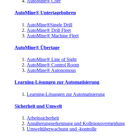
AutoMine® Core
AutoMine® Untertagebohren
AutoMine®Single Drill
AutoMine® Drill Fleet
AutoMine® Machine Fleet
AutoMine® Übertage
AutoMine® Line of Sight
AutoMine® Control Room
AutoMine® Autonomous
Learning-Lösungen zur Automatisierung
Learning-Lösungen zur Automatisierung
Sicherheit und Umwelt
Arbeitssicherheit
Annäherungserkennung und Kollisionsvermeidung
Umweltüberwachung und -kontrolle