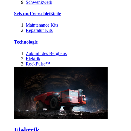
Schwenkwerk
Sets und Verschleißteile
Maintenance Kits
Reparatur Kits
Technologie
Zukunft des Bergbaus
Elektrik
RockPulse™
Elektrik